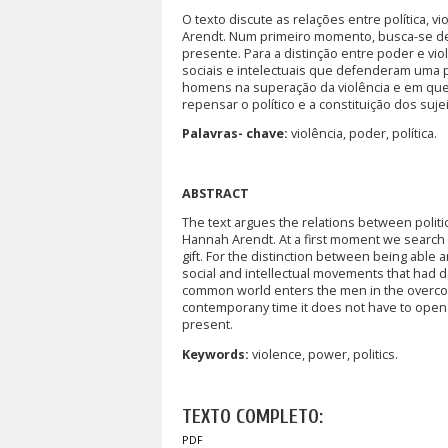
O texto discute as relações entre política
Arendt. Num primeiro momento, busca-se dem
presente. Para a distinção entre poder e vi
sociais e intelectuais que defenderam uma 
homens na superação da violência e em que 
repensar o político e a constituição dos suj
Palavras- chave:
violência, poder, política.
ABSTRACT
The text argues the relations between politi
Hannah Arendt. At a first moment we search 
gift. For the distinction between being able
social and intellectual movements that had d
common world enters the men in the overcomi
contemporany time it does not have to open ha
present.
Keywords:
violence, power, politics.
TEXTO COMPLETO:
PDF