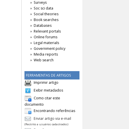
Surveys
Soc sci data
Social theories
Book searches
Databases
Relevant portals
Online forums
Legal materials
Government policy
Media reports
Web search
FERRAMENTAS DE ARTIGOS
Imprimir artigo
Exibir metadados
Como citar este
documento
Encontrando referências
Enviar artigo via e-mail
(Restrito a usuários cadastrados)