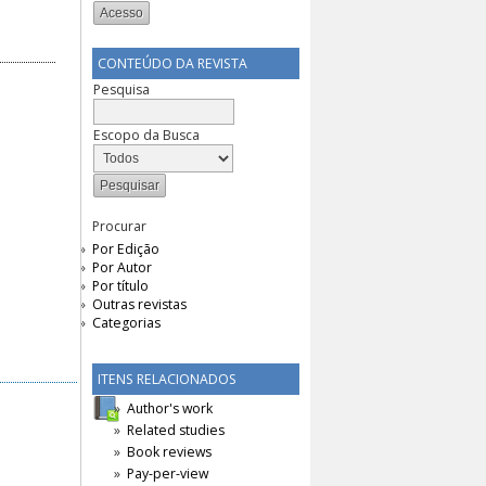
CONTEÚDO DA REVISTA
Pesquisa
Escopo da Busca
Procurar
Por Edição
Por Autor
Por título
Outras revistas
Categorias
ITENS RELACIONADOS
Author's work
Related studies
Book reviews
Pay-per-view