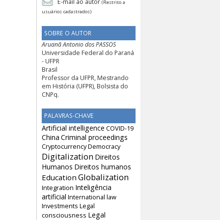
E-mail ao autor
(Restrito a
usuários cadastrados)
SOBRE O AUTOR
Aruanã Antonio dos PASSOS
Universidade Federal do Paraná
- UFPR
Brasil
Professor da UFPR, Mestrando
em História (UFPR), Bolsista do
CNPq.
PALAVRAS-CHAVE
Artificial intelligence
COVID-19
China
Criminal proceedings
Cryptocurrency
Democracy
Digitalization
Direitos
Humanos
Direitos humanos
Globalization
Education
Inteligência
Integration
artificial
International law
Investments
Legal
Legal
consciousness