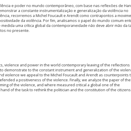
, violência e poder no mundo contemporâneo, com base nas reflexões de Ha
onstrar a constante instrumentalização e generalização da violência no
olência, recorremos a Michel Foucault e Arendt como contrapontos a movim
positividade da violência. Por fim, analisamos o papel do mundo comum ent
medida uma crítica global da contemporaneidade não deve abrir mão da t
eitos no presente.
cs, violence and power in the world contemporary leaving of the reflections 
to demonstrate to the constant instrument and generalization of the violen
 and violence we appeal to the Michel Foucault and Arendt as counterpoints 
efended a positiveness of the violence. Finally, we analyze the paper of the
ng of the violence, and where measured critical a global one of the
nd of the task to rethink the politician and the constitution of the citizens