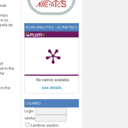
nnah
entos
re os
arefa de
PLUM ANALYTICS - ALTMETRICS
of
ce in the
the
No metrics available.
see details
 in the
USUÁRIO
Login
Senha
Lembrar usuário