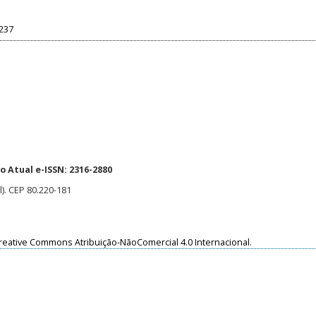
.237
 Atual e-ISSN: 2316-2880
l). CEP 80.220-181
reative Commons Atribuição-NãoComercial 4.0 Internacional
.