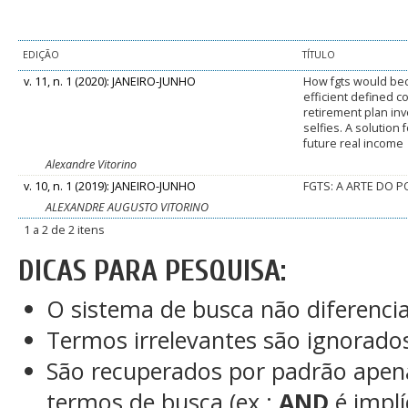
EDIÇÃO
TÍTULO
v. 11, n. 1 (2020): JANEIRO-JUNHO
How fgts would b
efficient defined c
retirement plan inv
selfies. A solution
future real income
Alexandre Vitorino
v. 10, n. 1 (2019): JANEIRO-JUNHO
FGTS: A ARTE DO P
ALEXANDRE AUGUSTO VITORINO
1 a 2 de 2 itens
DICAS PARA PESQUISA:
O sistema de busca não diferenci
Termos irrelevantes são ignorado
São recuperados por padrão apen
termos de busca (ex.:
AND
é implí