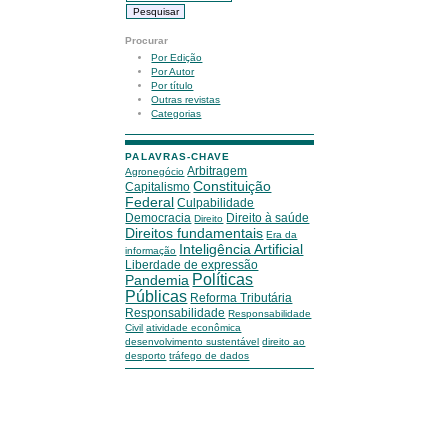
Procurar
Por Edição
Por Autor
Por título
Outras revistas
Categorias
PALAVRAS-CHAVE
Arbitragem
Agronegócio
Constituição
Capitalismo
Federal
Culpabilidade
Democracia
Direito à saúde
Direito
Direitos fundamentais
Era da
Inteligência Artificial
informação
Liberdade de expressão
Políticas
Pandemia
Públicas
Reforma Tributária
Responsabilidade
Responsabilidade
Civil
atividade econômica
desenvolvimento sustentável
direito ao
desporto
tráfego de dados