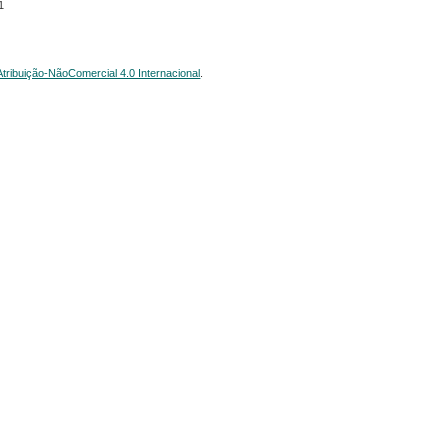
1
ribuição-NãoComercial 4.0 Internacional
.