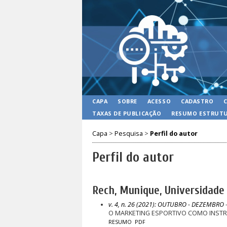
CAPA
SOBRE
ACESSO
CADASTRO
TAXAS DE PUBLICAÇÃO
RESUMO ESTRUTU
Capa
>
Pesquisa
>
Perfil do autor
Perfil do autor
Rech, Munique, Universidade 
v. 4, n. 26 (2021): OUTUBRO - DEZEMBRO
-
O MARKETING ESPORTIVO COMO INSTR
RESUMO
PDF