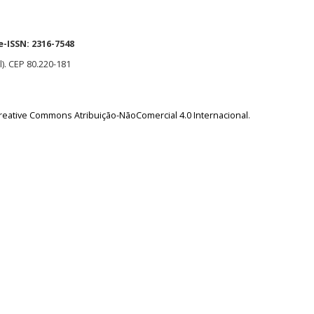
e-ISSN:
2316-7548
l). CEP 80.220-181
reative Commons Atribuição-NãoComercial 4.0 Internacional
.