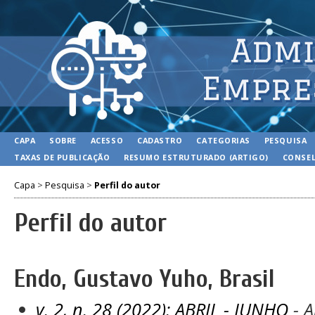
CAPA
SOBRE
ACESSO
CADASTRO
CATEGORIAS
PESQUISA
TAXAS DE PUBLICAÇÃO
RESUMO ESTRUTURADO (ARTIGO)
CONSEL
Capa
>
Pesquisa
>
Perfil do autor
Perfil do autor
Endo, Gustavo Yuho, Brasil
v. 2, n. 28 (2022): ABRIL - JUNHO
- A