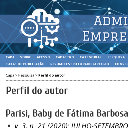
CAPA
SOBRE
ACESSO
CADASTRO
CATEGORIAS
PESQUISA
TAXAS DE PUBLICAÇÃO
RESUMO ESTRUTURADO (ARTIGO)
CONSEL
Capa
>
Pesquisa
>
Perfil do autor
Perfil do autor
Parisi, Baby de Fátima Barbos
v. 3, n. 21 (2020): JULHO-SETEMBR