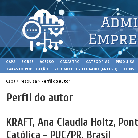
CAPA
SOBRE
ACESSO
CADASTRO
CATEGORIAS
PESQUISA
TAXAS DE PUBLICAÇÃO
RESUMO ESTRUTURADO (ARTIGO)
CONSEL
Capa
>
Pesquisa
>
Perfil do autor
Perfil do autor
KRAFT, Ana Claudia Holtz, Pont
Católica - PUC/PR, Brasil