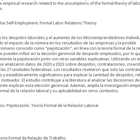
empirical research related to the assumptions of the formal theory of lab
s.
se Self-Employment. Formal Labor Relations Theory.
re los despidos laborales y el aumento de los Microemprendedores Individ
do el impacto de la nómina en los resultados de las empresas y la posible
nómeno conocido como "pejotización", en línea con la teoría formal de la re
que pueden influir en la decisión gerencial de despedir empleados, por lo q
mente la pejotización junto con otras variables explicativas. Utilizando un
 se analizaron datos de 2020 a 2023 sobre despidos, contrataciones, creaci
 las 27 unidades federativas. Los resultados revelaron que solo las contrat
s y estadísticamente significativos para explicar la cantidad de despidos, r
 motivador. El estudio contribuye a la literatura al analizar las decisiones de
ente explican esta elección gerencial. Además, amplía la investigación empí
rmal de la relación laboral y su aplicabilidad en otros contextos.
s. Pejotización. Teoría Formal de la Relación Laboral.
eoria Formal da Relação de Trabalho.