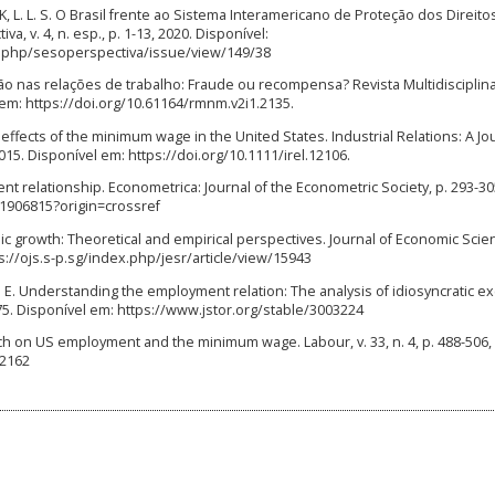
K, L. L. S. O Brasil frente ao Sistema Interamericano de Proteção dos Direito
, v. 4, n. esp., p. 1-13, 2020. Disponível:
.php/sesoperspectiva/issue/view/149/38
ação nas relações de trabalho: Fraude ou recompensa? Revista Multidisciplin
l em: https://doi.org/10.61164/rmnm.v2i1.2135.
ffects of the minimum wage in the United States. Industrial Relations: A Jou
2015. Disponível em: https://doi.org/10.1111/irel.12106.
nt relationship. Econometrica: Journal of the Econometric Society, p. 293-30
/1906815?origin=crossref
 growth: Theoretical and empirical perspectives. Journal of Economic Scie
ps://ojs.s-p.sg/index.php/jesr/article/view/15943
. E. Understanding the employment relation: The analysis of idiosyncratic e
975. Disponível em: https://www.jstor.org/stable/3003224
h on US employment and the minimum wage. Labour, v. 33, n. 4, p. 488-506,
12162