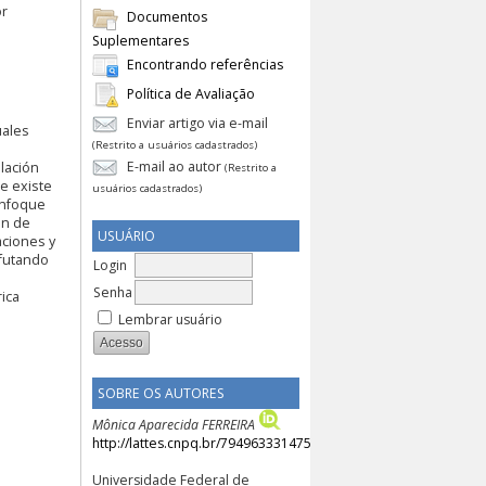
or
Documentos
Suplementares
Encontrando referências
Política de Avaliação
Enviar artigo via e-mail
uales
(Restrito a usuários cadastrados)
E-mail ao autor
lación
(Restrito a
ue existe
usuários cadastrados)
 enfoque
ón de
USUÁRIO
aciones y
efutando
Login
Senha
rica
Lembrar usuário
SOBRE OS AUTORES
Mônica Aparecida FERREIRA
http://lattes.cnpq.br/7949633314757040
Universidade Federal de