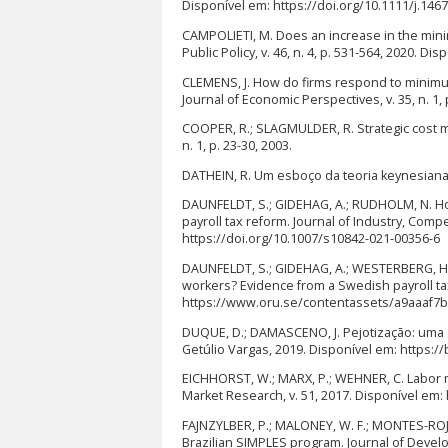
Disponível em: https://doi.org/10.1111/j.146
CAMPOLIETI, M. Does an increase in the mi
Public Policy, v. 46, n. 4, p. 531-564, 2020. D
CLEMENS, J. How do firms respond to minim
Journal of Economic Perspectives, v. 35, n. 1
COOPER, R.; SLAGMULDER, R. Strategic cost 
n. 1, p. 23-30, 2003.
DATHEIN, R. Um esboço da teoria keynesiana
DAUNFELDT, S.; GIDEHAG, A.; RUDHOLM, N. Ho
payroll tax reform. Journal of Industry, Compe
https://doi.org/10.1007/s10842-021-00356-6
DAUNFELDT, S.; GIDEHAG, A.; WESTERBERG, 
workers? Evidence from a Swedish payroll tax
https://www.oru.se/contentassets/a9aaaf
DUQUE, D.; DAMASCENO, J. Pejotização: uma a
Getúlio Vargas, 2019. Disponível em: https:
EICHHORST, W.; MARX, P.; WEHNER, C. Labor m
Market Research, v. 51, 2017. Disponível em:
FAJNZYLBER, P.; MALONEY, W. F.; MONTES-ROJA
Brazilian SIMPLES program. Journal of Develop