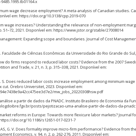
7-9485.1995.tb01164.x
nimum wage decrease employment? A meta-analysis of Canadian studies. C
isponível em: https://doi.org/10.3138/cpp.2019-070
um wage increases? Understanding the relevance of non-employment marg
, p. 51–72, 2021. Disponível em: https://www.jstor.org/stable/27008014
management: Expanding scope and boundaries. Journal of Cost Management,
. Faculdade de Ciências Econômicas da Universidade do Rio Grande do Sul,
w do firms respond to reduced labor costs? Evidence from the 2007 Swed
tition and Trade, v. 21, n. 3, p. 315–338, 2021. Disponível em:
H. S. Does reduced labor costs increase employment among minimum wage
 cut. Örebro Universitet, 2023. Disponível em:
7b94e7438e9a42cc475ee3d7e2/mw_jobs_20220308hsw.pdf
nálise a partir de dados da PNADC. Instituto Brasileiro de Economia da Fu
//blogdoibre.fgv.br/posts/pejotizacao-uma-analise-partir-de-dados-da-pnadc
arket reforms in Europe: Towards more flexicure labor markets? Journal f
 https://doi.org/10.1186/s12651-017-0231-7
S, G. V. Does formality improve micro-firm performance? Evidence from th
ment Economics, v. 94, n. 2, p. 262-276, 2011. Disponível em: