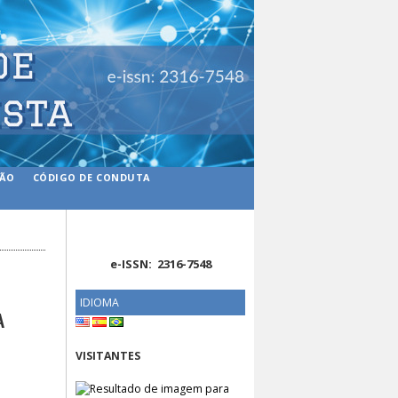
ÇÃO
CÓDIGO DE CONDUTA
e-ISSN: 2316-7548
IDIOMA
A
VISITANTES