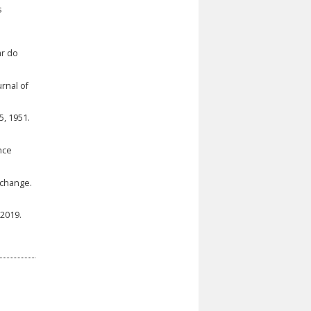
s
ar do
rnal of
5, 1951.
nce
xchange.
 2019.