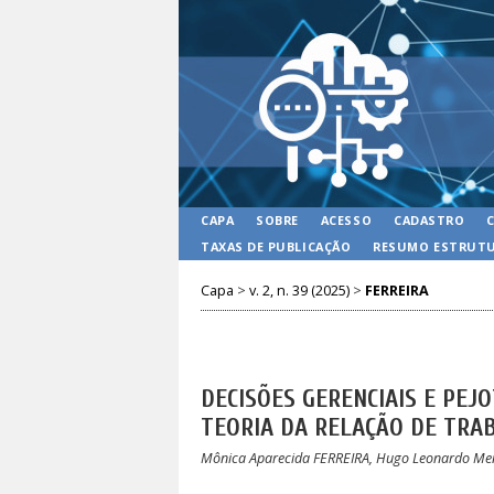
CAPA
SOBRE
ACESSO
CADASTRO
TAXAS DE PUBLICAÇÃO
RESUMO ESTRUTU
Capa
>
v. 2, n. 39 (2025)
>
FERREIRA
DECISÕES GERENCIAIS E PEJ
TEORIA DA RELAÇÃO DE TRA
Mônica Aparecida FERREIRA, Hugo Leonardo Me