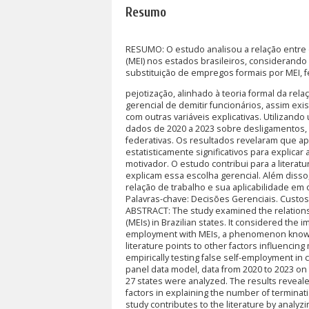
Resumo
RESUMO: O estudo analisou a relação entr
(MEI) nos estados brasileiros, considerand
substituição de empregos formais por MEI
pejotização, alinhado à teoria formal da rel
gerencial de demitir funcionários, assim ex
com outras variáveis explicativas. Utilizan
dados de 2020 a 2023 sobre desligamentos, 
federativas. Os resultados revelaram que a
estatisticamente significativos para explica
motivador. O estudo contribui para a literat
explicam essa escolha gerencial. Além disso
relação de trabalho e sua aplicabilidade em 
Palavras-chave: Decisões Gerenciais. Custos.
ABSTRACT: The study examined the relations
(MEIs) in Brazilian states. It considered the
employment with MEIs, a phenomenon known a
literature points to other factors influenci
empirically testing false self-employment in 
panel data model, data from 2020 to 2023 on 
27 states were analyzed. The results revealed 
factors in explaining the number of terminat
study contributes to the literature by analyzi