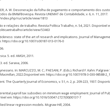
KREMER, A. W. Desoneração da folha de pagamento e comportamento dos cust
idos da BM&FBovespa. Revista UNEMAT de Contabilidade, v. 6, n. 11, 2017.
/index.php/ruc/article/view/1813
o e relações de trabalho. Revista Política Trabalho, n. 54, 2021. Disponível 
liticaetrabalho/article/view/53463
tickiness: state of the art of research and implications. Journal of Managem
em: https://doi.org/10.1007/s00187-013-0176-0
06.
sica. 5. ed. AMGH, 2011.
3. ed. Saraiva, 2006.
esians. In: MARCUZZO, M. C.; PAESANI, P. (Eds.). Richard F. Kahn: Palgrave
 Macmillan, 2022.Disponível em: https://doi.org/10.1007/978-3-030-98588-2_
t. The Quarterly Journal of Economics, v. 51, n. 2, p. 209-223, 1937. Disponí
ferential payroll tax subsidies on minimum wage employment. Journal of Pub
ponível em: https://doi.org/10.1016/S0047-2727(00)00137-7
lied linear regression models. Mcgraw-Hill, 2004.