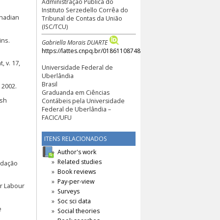
Administração Pública do
Instituto Serzedello Corrêa do
anadian
Tribunal de Contas da União
(ISC/TCU)
ins.
Gabriella Morais DUARTE
https://lattes.cnpq.br/0186110874804150
 v. 17,
Universidade Federal de
Uberlândia
Brasil
 2002.
Graduanda em Ciências
ish
Contábeis pela Universidade
Federal de Uberlândia –
FACIC/UFU
ITENS RELACIONADOS
Author's work
Related studies
ndação
Book reviews
Pay-per-view
or Labour
Surveys
Soc sci data
e
Social theories