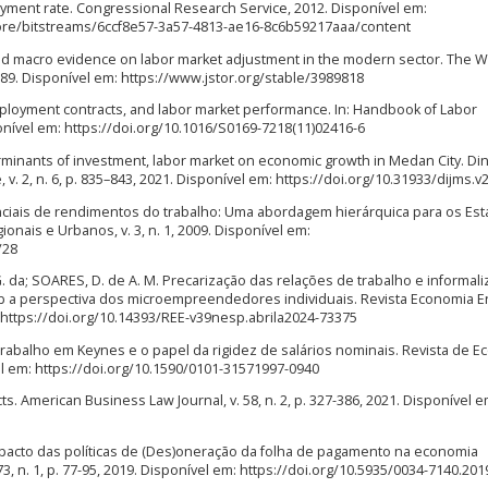
yment rate. Congressional Research Service, 2012. Disponível em:
ore/bitstreams/6ccf8e57-3a57-4813-ae16-8c6b59217aaa/content
o and macro evidence on labor market adjustment in the modern sector. The W
1989. Disponível em: https://www.jstor.org/stable/3989818
ployment contracts, and labor market performance. In: Handbook of Labor
ponível em: https://doi.org/10.1016/S0169-7218(11)02416-6
inants of investment, labor market on economic growth in Medan City. Din
v. 2, n. 6, p. 835–843, 2021. Disponível em: https://doi.org/10.31933/dijms.v
enciais de rendimentos do trabalho: Uma abordagem hierárquica para os Es
ionais e Urbanos, v. 3, n. 1, 2009. Disponível em:
/28
, G. da; SOARES, D. de A. M. Precarização das relações de trabalho e informali
b a perspectiva dos microempreendedores individuais. Revista Economia E
m: https://doi.org/10.14393/REE-v39nesp.abrila2024-73375
 trabalho em Keynes e o papel da rigidez de salários nominais. Revista de 
nível em: https://doi.org/10.1590/0101-31571997-0940
cts. American Business Law Journal, v. 58, n. 2, p. 327-386, 2021. Disponível e
mpacto das políticas de (Des)oneração da folha de pagamento na economia
 73, n. 1, p. 77-95, 2019. Disponível em: https://doi.org/10.5935/0034-7140.20