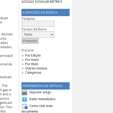
CONTEÚDO DA REVISTA
iduais
Pesquisa
el
Escopo da Busca
a decisão
junto
isados
unidades
Procurar
Por Edição
principal
Por Autor
Por título
ormal da
Outras revistas
Categorias
ividuals
. The
FERRAMENTAS DE ARTIGOS
h gap in
Imprimir artigo
ch and a
 across
Exibir metadados
gnificant
Como citar este
tor. The
 this
documento