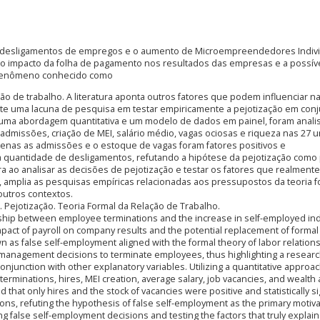
e desligamentos de empregos e o aumento de Microempreendedores Indiv
o o impacto da folha de pagamento nos resultados das empresas e a possív
, fenômeno conhecido como
ação de trabalho. A literatura aponta outros fatores que podem influenciar n
iste uma lacuna de pesquisa em testar empiricamente a pejotização em con
do uma abordagem quantitativa e um modelo de dados em painel, foram anal
admissões, criação de MEI, salário médio, vagas ociosas e riqueza nas 27 
penas as admissões e o estoque de vagas foram fatores positivos e
r a quantidade de desligamentos, refutando a hipótese da pejotização como 
ura ao analisar as decisões de pejotização e testar os fatores que realmente
, amplia as pesquisas empíricas relacionadas aos pressupostos da teoria f
outros contextos.
 Pejotização. Teoria Formal da Relação de Trabalho.
hip between employee terminations and the increase in self-employed ind
 impact of payroll on company results and the potential replacement of formal
s false self-employment aligned with the formal theory of labor relations
ng management decisions to terminate employees, thus highlighting a researc
conjunction with other explanatory variables. Utilizing a quantitative approa
terminations, hires, MEI creation, average salary, job vacancies, and wealth
that only hires and the stock of vacancies were positive and statistically si
ions, refuting the hypothesis of false self-employment as the primary motiva
ng false self-employment decisions and testing the factors that truly explain