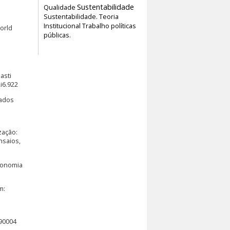
Sustentabilidade
Qualidade
Sustentabilidade.
Teoria
Institucional
Trabalho
políticas
orld
públicas.
asti
2i6.922
tados
zação:
nsaios,
Economia
m:
190004