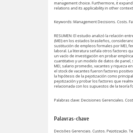
management choice. Furthermore, it expands 
relations and its applicability in other context
Keywords: Management Decisions. Costs. Fal
RESUMEN: El estudio analizó la relación ent
(MEI) en los estados brasileños, consideran
sustitución de empleos formales por MEI, fe
laboral. La literatura señala otros factores 
un vacío de investigación en probar empírica
cuantitativo y un modelo de datos de panel,
MEI, salario promedio, vacantes y riqueza en
el stock de vacantes fueron factores positivo
la hipótesis de la pejotización como principal
pejotización y probar los factores que realm
relacionada con los supuestos de la teoría fo
Palabras clave: Decisiones Gerenciales. Costo
Palavras-chave
Decisões Gerenciais. Custos. Pejotização. T