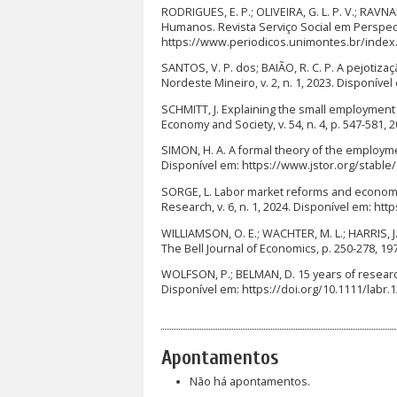
RODRIGUES, E. P.; OLIVEIRA, G. L. P. V.; RAVNA
Humanos. Revista Serviço Social em Perspectiva
https://www.periodicos.unimontes.br/index
SANTOS, V. P. dos; BAIÃO, R. C. P. A pejotiz
Nordeste Mineiro, v. 2, n. 1, 2023. Disponíve
SCHMITT, J. Explaining the small employment e
Economy and Society, v. 54, n. 4, p. 547-581, 
SIMON, H. A. A formal theory of the employme
Disponível em: https://www.jstor.org/stable
SORGE, L. Labor market reforms and economic
Research, v. 6, n. 1, 2024. Disponível em: htt
WILLIAMSON, O. E.; WACHTER, M. L.; HARRIS, J
The Bell Journal of Economics, p. 250-278, 1
WOLFSON, P.; BELMAN, D. 15 years of researc
Disponível em: https://doi.org/10.1111/labr.
Apontamentos
Não há apontamentos.