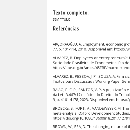
Texto completo:
SEM TÍTULO
Referências
AKÇORAOĞLU, A. Employment, economic growth
77, p. 101-114, 2010. Disponível em: https:
ALVAREZ, B. Employees or entrepreneurs? Un
Sociedade Brasileira de Econometria, Rio de J
https://sbe.org.br/anais/45EBE/macroecon
ALVAREZ, B.; PESSOA, J. P.; SOUZA, A. Firm si
Textos para Discussão / Working Paper Serie
BAIÃO, R. C. P.; SANTOS, V. P. A pejotização 
da Lei 13.467/17 na ótica do Direito do Traba
9, p. 4161-4178, 2023. Disponível em: https:
BROECKE, S.; FORTI, A.; VANDEWEYER, M. Th
meta-analysis. Oxford Development Studies, v.
https://doi.org/10.1080/13600818.2017.1279
BROWN, W.; REA, D. The changing nature of the