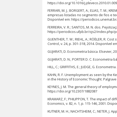
https://doi.org/10.1016/j.jdeveco.2010.01.009
FERRARI, M. J.; BORGERT, A.; ELIAS, T. M.; 
empresas listadas no segmento de fios e tec
Disponível em: https://periodicos.unemat.br
FERREIRA, V. R.; SANTOS, M. N. dos. Pejotizaçã
https://periodicos.ufpb.br/ojs2/index.php/po
GUENTHER, T. W.; RIEHL, A.; RÖßLER, R. Cost s
Control, v. 24, p. 301–318, 2014. Disponível 
GUJARATI, D. Econometria básica. Elsevier, 20
GUJARATI, D. N.; PORTER D. C. Econometria bá
HILL, C.; GRIFFITHS, E.; JUDGE, G. Econometria. 
KAHN, R. F. Unemployment as seen by the Keyn
in the History of Economic Thought. Palgrave
KEYNES, J. M. The general theory of employmen
https://doi.org/10.2307/1882087
KRAMARZ, F.; PHILIPPON, T. The impact of dif
Economics, v. 82, n. 1, p. 115-146, 2001. Dis
KUTNER, M. H.; NACHTSHEIM, C.; NETER, J. App