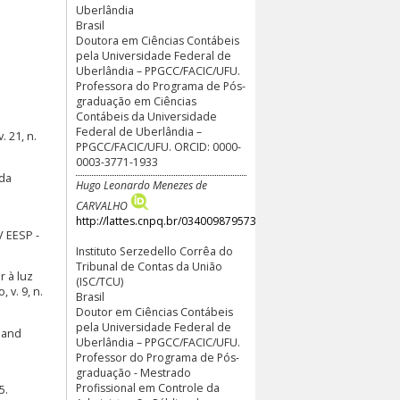
Uberlândia
Brasil
Doutora em Ciências Contábeis
pela Universidade Federal de
Uberlândia – PPGCC/FACIC/UFU.
Professora do Programa de Pós-
graduação em Ciências
Contábeis da Universidade
Federal de Uberlândia –
 21, n.
PPGCC/FACIC/UFU. ORCID: 0000-
0003-3771-1933
 da
Hugo Leonardo Menezes de
CARVALHO
http://lattes.cnpq.br/0340098795739149
V EESP -
Instituto Serzedello Corrêa do
Tribunal de Contas da União
r à luz
(ISC/TCU)
 v. 9, n.
Brasil
Doutor em Ciências Contábeis
pela Universidade Federal de
 and
Uberlândia – PPGCC/FACIC/UFU.
Professor do Programa de Pós-
graduação - Mestrado
Profissional em Controle da
5.