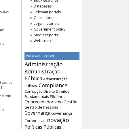
Book searches
Databases
os das
Relevant portals
Online forums
Legal materials
Government policy
em:
Media reports
Web search
ent
PALAVRAS-CHAVE
Administração
Administração
Pública
Administração
 Studies
Compliance
Pública.
11
Corrupção
Direito
Direitos
vel em:
Fundamentais
Eficiência
Empreendedorismo
Gestão
Gestão de Pessoas
lic
Governança
Governança
Inovação
Corporativa
Políticas Públicas