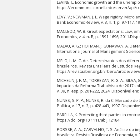
LEVINE, L. Economic growth and the unemplo
https://ecommons.cornell.edu/server/api/c
LEVY, V.; NEWMAN, J. L. Wage rigidity: Micr
Bank Economic Review, v. 3, n. 1, p. 97-117, 
MACLEOD, W. B. Great expectations: Law, em
Economics, v. 4, n. B, p. 1591-1696, 2011.Dis
MALAU, A. G.; HOTMAN, J; GUNAWAN, A. Determ
International Journal of Management Science, 
MELO, L. M. C. de. Determinantes dos difer
brasileiros. Revista Brasileira de Estudos Reg
https://revistaaber.org.br/rberu/article/view
MICHELIN, J. F. M.; TORREZAN, R. G. A.; SILVA
Impactos da Reforma Trabalhista de 2017 so
v. 39, n. esp, p. 201-222, 2024. Disponível e
NUNES, S. P. P.; NUNES, R. da C. Mercado de
Política, v. 17, n. 3, p. 428-443, 1997. Dispo
PARELLA, K. Protecting third parties in contra
https://doi.org/10.1111/ablj.12184
PORSSE, A. A.; CARVALHO, T. S. Análise do i
brasileira. Revista Brasileira de Economia, v.