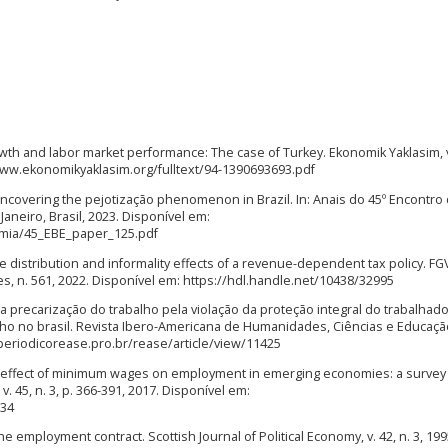
 and labor market performance: The case of Turkey. Ekonomik Yaklasim, v.
//www.ekonomikyaklasim.org/fulltext/94-1390693693.pdf
covering the pejotização phenomenon in Brazil. In: Anais do 45º Encontro
aneiro, Brasil, 2023. Disponível em:
omia/45_EBE_paper_125.pdf
ze distribution and informality effects of a revenue-dependent tax policy. FG
s, n. 561, 2022. Disponível em: https://hdl.handle.net/10438/32995
e a precarização do trabalho pela violação da proteção integral do trabalhado
lho no brasil. Revista Ibero-Americana de Humanidades, Ciências e Educação,
//periodicorease.pro.br/rease/article/view/11425
e effect of minimum wages on employment in emerging economies: a survey
 45, n. 3, p. 366-391, 2017. Disponível em:
134
 employment contract. Scottish Journal of Political Economy, v. 42, n. 3, 199