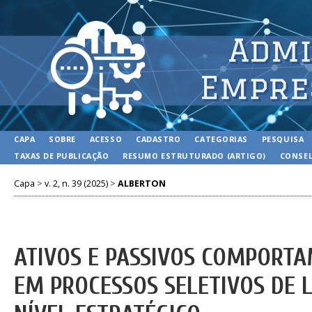
CAPA
SOBRE
ACESSO
CADASTRO
CATEGORIAS
PESQUISA
TAXAS DE PUBLICAÇÃO
RESUMO ESTRUTURADO (ARTIGO)
CONSEL
Capa
>
v. 2, n. 39 (2025)
>
ALBERTON
ATIVOS E PASSIVOS COMPORTA
EM PROCESSOS SELETIVOS DE 