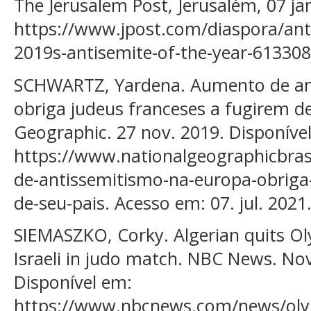
The Jerusalem Post, Jerusalém, 07 ja
https://www.jpost.com/diaspora/ant
2019s-antisemite-of-the-year-613308.
SCHWARTZ, Yardena. Aumento de an
obriga judeus franceses a fugirem de
Geographic. 27 nov. 2019. Disponíve
https://www.nationalgeographicbras
de-antissemitismo-na-europa-obriga
de-seu-pais. Acesso em: 07. jul. 2021
SIEMASZKO, Corky. Algerian quits Ol
Israeli in judo match. NBC News. Nova
Disponível em:
https://www.nbcnews.com/news/olym