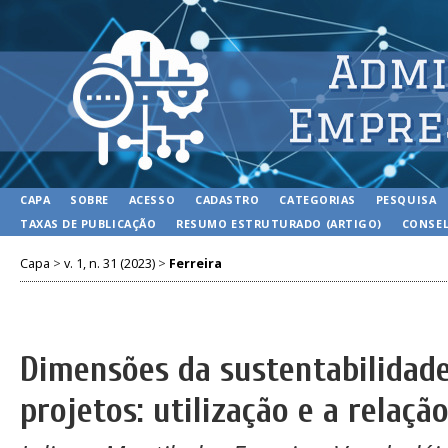
CAPA
SOBRE
ACESSO
CADASTRO
CATEGORIAS
PESQUISA
TAXAS DE PUBLICAÇÃO
RESUMO ESTRUTURADO (ARTIGO)
CONSEL
Capa
>
v. 1, n. 31 (2023)
>
Ferreira
Dimensões da sustentabilidade
projetos: utilização e a relaç