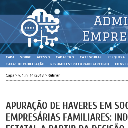
CAPA
SOBRE
ACESSO
CADASTRO
CATEGORIAS
PESQUISA
TAXAS DE PUBLICAÇÃO
RESUMO ESTRUTURADO (ARTIGO)
CONSEL
Capa
>
v. 1, n. 14 (2018)
>
Gibran
APURAÇÃO DE HAVERES EM SO
EMPRESÁRIAS FAMILIARES: IN