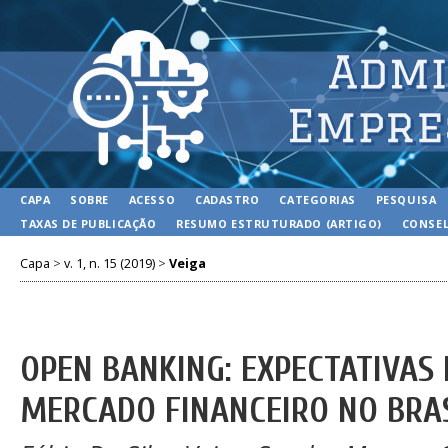
CAPA
SOBRE
ACESSO
CADASTRO
CATEGORIAS
PESQUISA
TAXAS DE PUBLICAÇÃO
RESUMO ESTRUTURADO (ARTIGO)
CONSEL
Capa
>
v. 1, n. 15 (2019)
>
Veiga
OPEN BANKING: EXPECTATIVAS 
MERCADO FINANCEIRO NO BRA