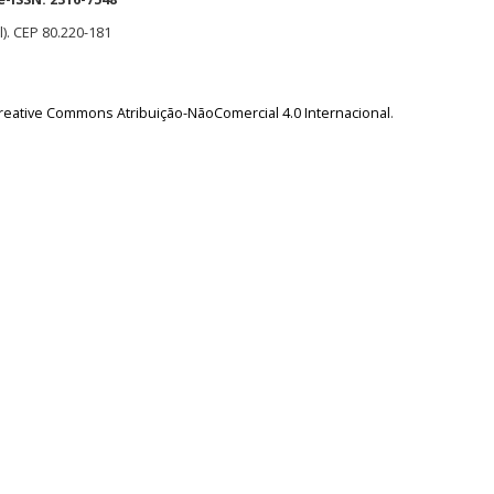
l). CEP 80.220-181
reative Commons Atribuição-NãoComercial 4.0 Internacional
.