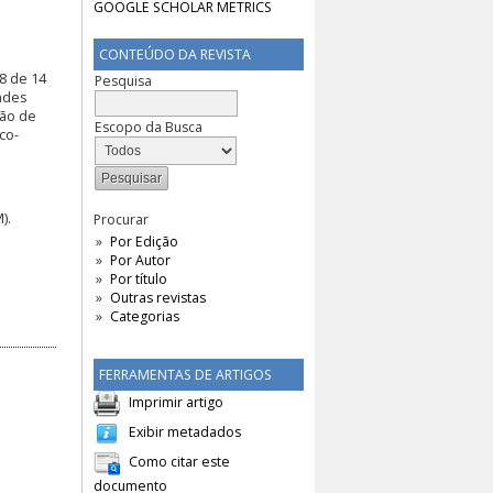
CONTEÚDO DA REVISTA
8 de 14
Pesquisa
andes
são de
Escopo da Busca
co-
).
Procurar
Por Edição
Por Autor
Por título
Outras revistas
Categorias
FERRAMENTAS DE ARTIGOS
Imprimir artigo
Exibir metadados
Como citar este
documento