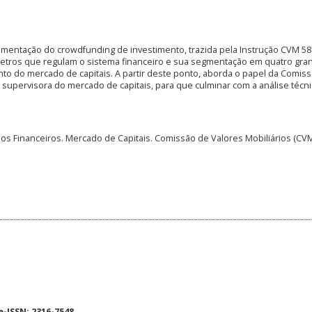
lamentação do crowdfunding de investimento, trazida pela Instrução CVM 58
râmetros que regulam o sistema financeiro e sua segmentação em quatro gr
to do mercado de capitais. A partir deste ponto, aborda o papel da Comis
 supervisora do mercado de capitais, para que culminar com a análise técni
dos Financeiros. Mercado de Capitais. Comissão de Valores Mobiliários (CVM
e-ISSN:
2316-7548