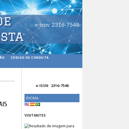
ÇÃO
CÓDIGO DE CONDUTA
e-ISSN: 2316-7548
IDIOMA
AIS
VISITANTES