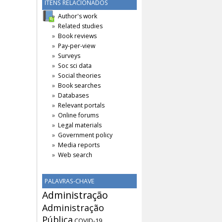
ITENS RELACIONADOS
Author's work
Related studies
Book reviews
Pay-per-view
Surveys
Soc sci data
Social theories
Book searches
Databases
Relevant portals
Online forums
Legal materials
Government policy
Media reports
Web search
PALAVRAS-CHAVE
Administração
Administração
Pública
COVID-19