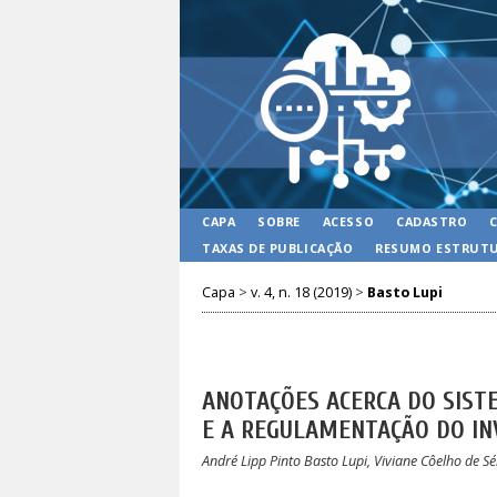
CAPA
SOBRE
ACESSO
CADASTRO
TAXAS DE PUBLICAÇÃO
RESUMO ESTRUTU
Capa
>
v. 4, n. 18 (2019)
>
Basto Lupi
ANOTAÇÕES ACERCA DO SISTE
E A REGULAMENTAÇÃO DO I
André Lipp Pinto Basto Lupi, Viviane Côelho de Sél