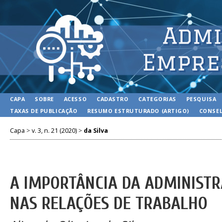
CAPA
SOBRE
ACESSO
CADASTRO
CATEGORIAS
PESQUISA
TAXAS DE PUBLICAÇÃO
RESUMO ESTRUTURADO (ARTIGO)
CONSEL
Capa
>
v. 3, n. 21 (2020)
>
da Silva
A IMPORTÂNCIA DA ADMINISTR
NAS RELAÇÕES DE TRABALHO