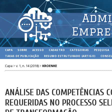
CAPA
SOBRE
ACESSO
CADASTRO
CATEGORIAS
PESQUISA
TAXAS DE PUBLICAÇÃO
RESUMO ESTRUTURADO (ARTIGO)
CONSEL
Capa
>
v. 1, n. 14 (2018)
>
KROENKE
ANÁLISE DAS COMPETÊNCIAS 
REQUERIDAS NO PROCESSO SEL