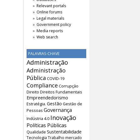
Relevant portals
Online forums
Legal materials
Government policy
Media reports
Web search
PALAVRAS-CHAVE
Administração
Administração
Pública
COVID-19
Compliance
Corrupção
Direito
Direitos Fundamentais
Empreendedorismo
Gestão
Estratégia.
Gestão de
Governança
Pessoas
Inovação
Indústria 4.0
Políticas Públicas
Sustentabilidade
Qualidade
Tecnologia
Trabalho
mercado