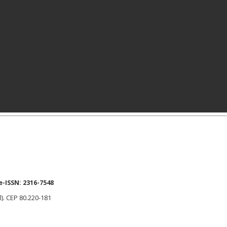
e-ISSN:
2316-7548
l). CEP 80.220-181