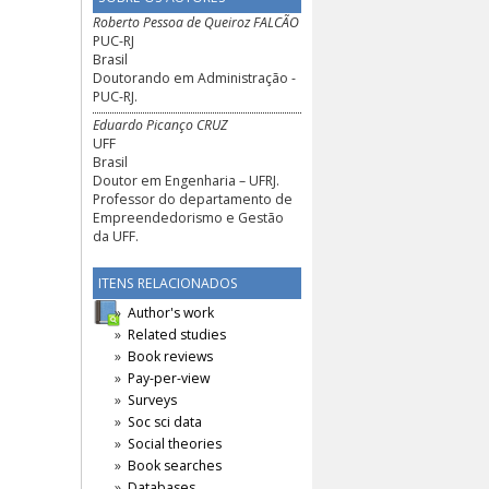
Roberto Pessoa de Queiroz FALCÃO
PUC-RJ
Brasil
Doutorando em Administração -
PUC-RJ.
Eduardo Picanço CRUZ
UFF
Brasil
Doutor em Engenharia – UFRJ.
Professor do departamento de
Empreendedorismo e Gestão
da UFF.
ITENS RELACIONADOS
Author's work
Related studies
Book reviews
Pay-per-view
Surveys
Soc sci data
Social theories
Book searches
Databases