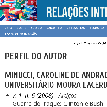
CAPA
SOBRE
ACESSO
CADASTRO
CATEGORIAS
PESQUISA
TAXAS DE PUBLICAÇÃO
Capa
>
Pesquisa
>
Perfil
PERFIL DO AUTOR
MINUCCI, CAROLINE DE ANDRAD
UNIVERSITÁRIO MOURA LACERD
v. 1, n. 6 (2008)
- Artigos
Guerra do Iraque: Clinton e Bush 