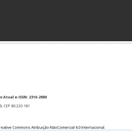
 Atual e-ISSN: 2316-2880
l). CEP 80.220-181
reative Commons Atribuição-NãoComercial 4.0 Internacional
.