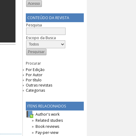
CONTEÚDO DA REVISTA
Pesquisa
Escopo da Busca
Procurar
Por Edição
Por Autor
Por título
Outras revistas
Categorias
ITENS RELACIONADOS
Author's work
Related studies
Book reviews
Pay-per-view