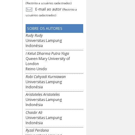
(Restrito a usuários cadastrados)
E-mail ao autor
(Restrito a
usuários cadastrados)
SOBRE OS AUTORES
Rudy Rudy
Universitas Lampung
Indonésia
I Ketut Dharma Putra Yoga
Queen Mary University of
London
Reino Unido
Robi Cahyadi Kurniawan
Universitas Lampung
Indonésia
Aristoteles Aristoteles
Universitas Lampung
Indonésia
Chaidir Ali
Universitas Lampung
Indonésia
Ryzal Perdana