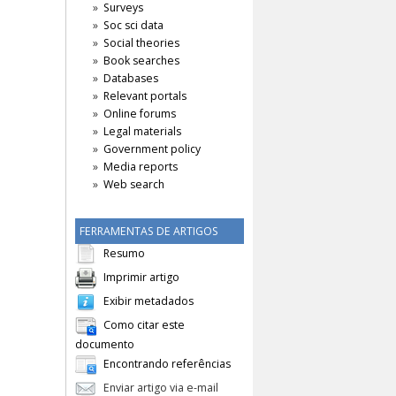
Surveys
Soc sci data
Social theories
Book searches
Databases
Relevant portals
Online forums
Legal materials
Government policy
Media reports
Web search
FERRAMENTAS DE ARTIGOS
Resumo
Imprimir artigo
Exibir metadados
Como citar este
documento
Encontrando referências
Enviar artigo via e-mail