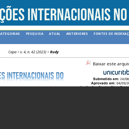
CATEGORIAS
PESQUISA
ATUAL
ANTERIORES
FONTES DE INDEXA
Capa
>
v. 4, n. 42 (2023)
>
Rudy
Baixar este arqu