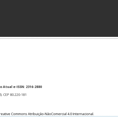
 Atual e-ISSN: 2316-2880
l). CEP 80.220-181
reative Commons Atribuição-NãoComercial 4.0 Internacional
.