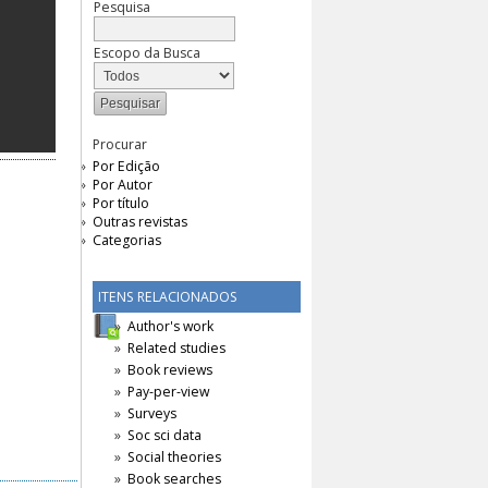
Pesquisa
Escopo da Busca
Procurar
Por Edição
Por Autor
Por título
Outras revistas
Categorias
ITENS RELACIONADOS
Author's work
Related studies
Book reviews
Pay-per-view
Surveys
Soc sci data
Social theories
Book searches