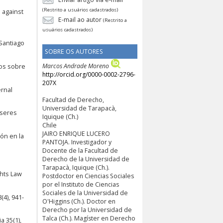
(Restrito a usuários cadastrados)
 against
E-mail ao autor
(Restrito a
usuários cadastrados)
 Santiago
SOBRE OS AUTORES
Marcos Andrade Moreno
dos sobre
http://orcid.org/0000-0002-2796-
207X
ernal
Facultad de Derecho,
Universidad de Tarapacà,
 seres
Iquique (Ch.)
Chile
JAIRO ENRIQUE LUCERO
ón en la
PANTOJA. Investigador y
Docente de la Facultad de
Derecho de la Universidad de
Tarapacà, Iquique (Ch.).
ghts Law
Postdoctor en Ciencias Sociales
por el Instituto de Ciencias
Sociales de la Universidad de
(4), 941-
O'Higgins (Ch.). Doctor en
Derecho por la Universidad de
Talca (Ch.). Magíster en Derecho
a 35(1),