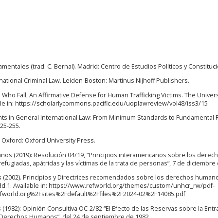
amentales (trad. C. Bernal). Madrid: Centro de Estudios Políticos y Constituc
ernational Criminal Law. Leiden-Boston: Martinus Nijhoff Publishers.
e Who Fall, An Affirmative Defense for Human Trafficking Victims. The Univers
lable in: https://scholarlycommons.pacific.edu/uoplawreview/vol48/iss3/15
ants in General International Law: From Minimum Standards to Fundamental R
25-255.
w. Oxford: Oxford University Press.
s (2019): Resolución 04/19, “Principios interamericanos sobre los derec
ugiadas, apátridas y las víctimas de la trata de personas”, 7 de diciembre 
 (2002). Principios y Directrices recomendados sobre los derechos humano
d.1. Available in: https://www.refworld.org/themes/custom/unhcr_rw/pdf-
fworld.org%2Fsites%2Fdefault%2Ffiles%2F2024-02%2F14085.pdf
982): Opinión Consultiva OC-2/82 “El Efecto de las Reservas sobre la Ent
 Derechos Humanos”, del 24 de septiembre de 1982.