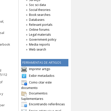
Soc sci data
Social theories
Book searches
Databases
al,
Relevant portals
Online forums
sal
Legal materials
Government policy
Yearbook
Media reports
Web search
FERRAMENTAS DE ARTIGOS
Imprimir artigo
d
775112
Exibir metadados
of
Como citar este
documento
Documentos
a y
Suplementares
Encontrando referências
mber
Enviar artigo via e-mail