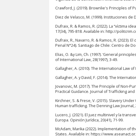
Crawford, J. (2019). Brownlie's Principles of P
Diez de Velasco, M. (1999). Instituciones de
Dufraix, R. & Ramos, R. (2022). La “víctima ide
17(34), 795-818. Available in: http://politc
Dufraix, R., Navarro, R. & Ramos, R. (2023). E
Penal N°24). Santiago de Chile: Centro de D
Elias, O. &y Lim, Ch. (1997). ‘General principl
of International Law, 28(1997), 3-49.
Gallagher, A. (2010). The International Law 
Gallagher, A. y David, F. (2014). The Interna
Jovanovic, M. (2017). The Principle of Non-Pu
Practical Guidance. Journal of Trafficking and
Kirchner, S. & Frese, V. (2015). Slavery Und
Human trafficking. The Denning Law Journal, 
Lucero, J. (2021). El juez multinivel y la tra
Europa. Opinión Jurídica, 20(41), 71-99.
McAdam, Marika (2022). Implementation of t
States. Available in: https://www.aseanact