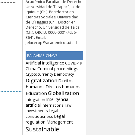
Académico Facultad de Derecho
Universidad de Tarapacá, sede
Iquique (Ch.). Postdoctor en
Ciencias Sociales, Universidad
de O`Higgins (Ch.). Doctor en
Derecho, Universidad de Talca
(Ch.). ORCID: 0000-0001-7656-
3641. Email:
jelucerop@academicos.uta.cl
PALAVRAS-CHAVE
Artificial intelligence
COVID-19
China
Criminal proceedings
Cryptocurrency
Democracy
Digitalization
Direitos
Humanos
Direitos humanos
Globalization
Education
Inteligência
Integration
artificial
International law
Investments
Legal
Legal
consciousness
regulation
Management
Sustainable