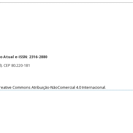
 Atual e-ISSN: 2316-2880
l). CEP 80.220-181
reative Commons Atribuição-NãoComercial 4.0 Internacional
.