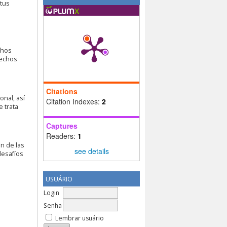
atus
chos
rechos
Citations
nal, así
Citation Indexes:
2
e trata
Captures
Readers:
1
n de las
see details
desafíos
USUÁRIO
Login
Senha
Lembrar usuário