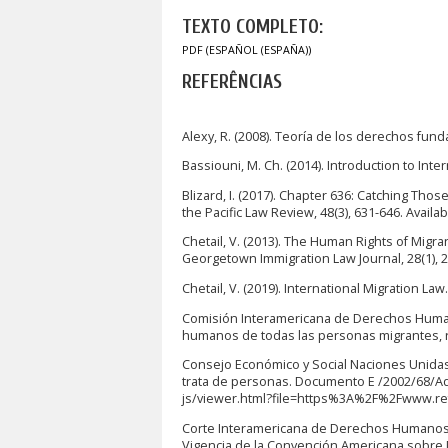
TEXTO COMPLETO:
PDF (ESPAÑOL (ESPAÑA))
REFERÊNCIAS
Alexy, R. (2008). Teoría de los derechos fund
Bassiouni, M. Ch. (2014). Introduction to Int
Blizard, I. (2017). Chapter 636: Catching Thos
the Pacific Law Review, 48(3), 631-646. Avai
Chetail, V. (2013). The Human Rights of Migr
Georgetown Immigration Law Journal, 28(1), 2
Chetail, V. (2019). International Migration La
Comisión Interamericana de Derechos Humano
humanos de todas las personas migrantes, ref
Consejo Económico y Social Naciones Unidas
trata de personas. Documento E /2002/68/Ad
js/viewer.html?file=https%3A%2F%2Fwww.re
Corte Interamericana de Derechos Humanos (1
Vigencia de la Convención Americana sobre