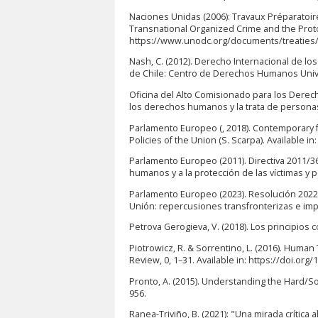
Naciones Unidas (2006): Travaux Préparatoire
Transnational Organized Crime and the Protoc
https://www.unodc.org/documents/treaties
Nash, C. (2012). Derecho Internacional de l
de Chile: Centro de Derechos Humanos Univ
Oficina del Alto Comisionado para los Dere
los derechos humanos y la trata de personas.
Parlamento Europeo (, 2018). Contemporary fo
Policies of the Union (S. Scarpa). Available i
Parlamento Europeo (2011). Directiva 2011/36/
humanos y a la protección de las víctimas y p
Parlamento Europeo (2023). Resolución 2022/
Unión: repercusiones transfronterizas e imp
Petrova Gerogieva, V. (2018). Los principios
Piotrowicz, R. & Sorrentino, L. (2016). Hum
Review, 0, 1–31. Available in: https://doi.org
Pronto, A. (2015). Understanding the Hard/Soft
956.
Ranea-Triviño, B. (2021): "Una mirada crítica a