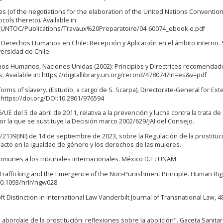
s (of the negotiations for the elaboration of the United Nations Convention
ols thereto). Available in:
/UNTOC/Publications/Travaux%20Preparatoire/04-60074_ebook-e.pdf
os Derechos Humanos en Chile: Recepción y Aplicación en el ámbito interno.
ersidad de Chile.
chos Humanos, Naciones Unidas (2002): Principios y Directrices recomenda
 Available in: https://digitallibrary.un.org/record/478074?ln=es&v=pdf
rms of slavery. (Estudio, a cargo de S. Scarpa), Directorate-General for Ext
n: https://doi.org/DOI:10.2861/976594
UE del 5 de abril de 2011, relativa a la prevención y lucha contra la trata de
or la que se sustituye la Decisión marco 2002/629/JAI del Consejo.
2139(INI) de 14 de septiembre de 2023, sobre la Regulación de la prostituci
acto en la igualdad de género y los derechos de las mujeres.
 comunes a los tribunales internacionales. México D.F.: UNAM.
an Trafficking and the Emergence of the Non-Punishment Principle. Human Ri
/10.1093/hrlr/ngw028
 Distinction in International Law Vanderbilt Journal of Transnational Law, 48
l abordaje de la prostitución: reflexiones sobre la abolición". Gaceta Sanitari