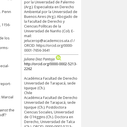
por la Universidad de Palermo
(Arg.). Especialista en Derecho
Ambiental por la Universidad de
h. Penn
Buenos Aires (Arg.). Abogado de
la Facultad de Derecho y
, 1156-
Ciencias Políticas de la
Universidad de Nariño (Col). E-
mail:
de los
jelucerop@academicos.uta.cl
/
ORCID:
https://orcid.org/0000-
orms-
0001-7656-3641
Juliana Diaz Pantoja
http://orcid.org/0000-0002-5213-
ecial-
2262
Académica Facultad de Derecho
Universidad de Tarapacá, sede
report-
Iquique (Ch.).
Chile
 Marcial
Académica Facultad de Derecho
Universidad de Tarapacá, sede
Iquique (Ch.). Postdoctora
ainst the
Ciencias Sociales, Universidad
pdf?
de O`Higgins (Ch.). Doctora en
Derecho, Universidad de Talca
(Ch.). ORCID: 0000-0002-5213-