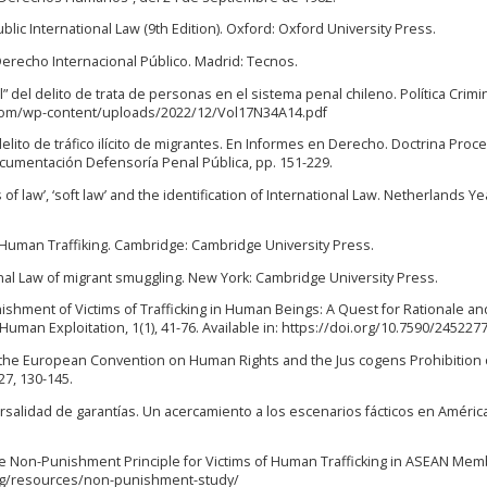
ublic International Law (9th Edition). Oxford: Oxford University Press.
 Derecho Internacional Público. Madrid: Tecnos.
al” del delito de trata de personas en el sistema penal chileno. Política Crimin
rim.com/wp-content/uploads/2022/12/Vol17N34A14.pdf
l delito de tráfico ilícito de migrantes. En Informes en Derecho. Doctrina Proce
ocumentación Defensoría Penal Pública, pp. 151-229.
es of law’, ‘soft law’ and the identification of International Law. Netherlands 
of Human Traffiking. Cambridge: Cambridge University Press.
tional Law of migrant smuggling. New York: Cambridge University Press.
nishment of Victims of Trafficking in Human Beings: A Quest for Rationale an
 Human Exploitation, 1(1), 41-76. Available in: https://doi.org/10.7590/24522
er the European Convention on Human Rights and the Jus cogens Prohibition 
27, 130-145.
nsversalidad de garantías. Un acercamiento a los escenarios fácticos en Améric
he Non-Punishment Principle for Victims of Human Trafficking in ASEAN Me
.org/resources/non-punishment-study/