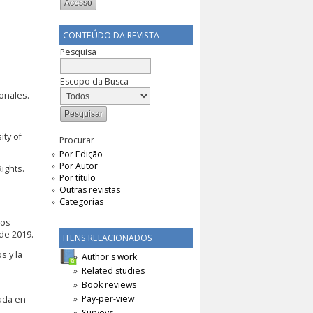
CONTEÚDO DA REVISTA
Pesquisa
Escopo da Busca
ionales.
ity of
Procurar
Por Edição
Por Autor
ights.
Por título
Outras revistas
Categorias
hos
de 2019.
ITENS RELACIONADOS
s y la
Author's work
Related studies
Book reviews
Pay-per-view
rada en
Surveys