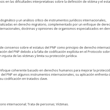
is en las dificultades interpretativas sobre la definición de víctima y el est
dogmático y un análisis crítico de instrumentos jurídicos internacionales,
pecializadas en derecho migratorio, complementado por un enfoque de dere
ternacionales, doctrinas y opiniones de organismos especializados en de
 de consenso sobre el estatus del PNP como principio de derecho internacio
ción del PNP debido a la falta de codificación explícita en el Protocolo sobr
njusta de las víctimas y limita su protección jurídica.
nfoque coherente basado en derechos humanos para mejorar la protecció
o del PNP en algunos instrumentos internacionales, su aplicación enfrenta 
su codificación en tratados clave.
orio internacional; Trata de personas; Víctimas.