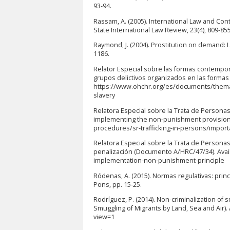
93-94.
Rassam, A. (2005). International Law and Co
State International Law Review, 23(4), 809-855
Raymond, J. (2004). Prostitution on demand:
1186.
Relator Especial sobre las formas contempor
grupos delictivos organizados en las formas
https://www.ohchr.org/es/documents/themat
slavery
Relatora Especial sobre la Trata de Persona
implementing the non-punishment provision: t
procedures/sr-trafficking-in-persons/impor
Relatora Especial sobre la Trata de Personas 
penalización (Documento A/HRC/47/34). Avai
implementation-non-punishment-principle
Ródenas, A. (2015). Normas regulativas: princ
Pons, pp. 15-25.
Rodríguez, P. (2014). Non-criminalization of 
Smuggling of Migrants by Land, Sea and Air)
view=1