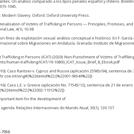
igrantes. Un análisis comparado a los tipos penales español y chileno. Boletín
015-1045.
s: Modern Slavery. Oxford: Oxford University Press.
minalisation of Victims of Trafficking in Persons — Principles, Promises, and
al Law, 4(1), 10-38.
on fines de explotación sexual: análisis conceptual e histórico. En F. García 
ernacional sobre Migraciones en Andalucía. Granada: Instituto de Migracione
rafficking in Persons (ICAT) (2020): Non-Punishment of Victims of Traffiking
nts/human-trafficking/ICAT/19-10800_ICAT_Issue_Brief_8_Ebook.pdf
. Caso Rantsev v. Cyprus and Russia (aplicación 25965/04), sentencia de 
.echr.coe.int/eng#{%22itemid%22:[%22001-96549%22]}
. Caso L.E. v. Greece (aplicación No. 71545/12), sentencia de 21 de enero
ng#{%22itemid%22:[%22002-11012%22]}
n important item for the development of
 agenda. Relações Internacionais do Mundo Atual, 30(1), 120-137.
5.7056