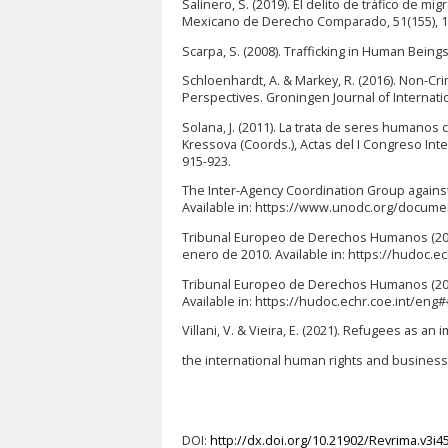
Salinero, S. (2019). El delito de tráfico de m
Mexicano de Derecho Comparado, 51(155), 1
Scarpa, S. (2008). Trafficking in Human Being
Schloenhardt, A. & Markey, R. (2016). Non-Cri
Perspectives. Groningen Journal of Internation
Solana, J. (2011). La trata de seres humanos c
Kressova (Coords.), Actas del I Congreso Int
915-923.
The Inter-Agency Coordination Group against T
Available in: https://www.unodc.org/docume
Tribunal Europeo de Derechos Humanos (2010)
enero de 2010. Available in: https://hudoc
Tribunal Europeo de Derechos Humanos (2016)
Available in: https://hudoc.echr.coe.int/e
Villani, V. & Vieira, E. (2021). Refugees as a
the international human rights and business
DOI:
http://dx.doi.org/10.21902/Revrima.v3i4