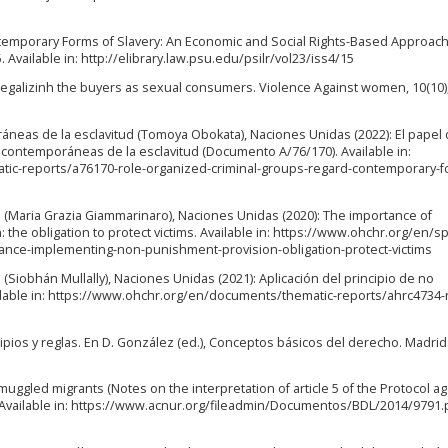
ntemporary Forms of Slavery: An Economic and Social Rights-Based Approac
. Available in: http://elibrary.law.psu.edu/psilr/vol23/iss4/15
 Legalizinh the buyers as sexual consumers. Violence Against women, 10(10)
áneas de la esclavitud (Tomoya Obokata), Naciones Unidas (2022): El papel 
 contemporáneas de la esclavitud (Documento A/76/170). Available in:
ic-reports/a76170-role-organized-criminal-groups-regard-contemporary-f
s (Maria Grazia Giammarinaro), Naciones Unidas (2020): The importance of
he obligation to protect victims. Available in: https://www.ohchr.org/en/sp
tance-implementing-non-punishment-provision-obligation-protect-victims
(Siobhán Mullally), Naciones Unidas (2021): Aplicación del principio de no
lable in: https://www.ohchr.org/en/documents/thematic-reports/ahrc4734-
ipios y reglas. En D. González (ed.), Conceptos básicos del derecho. Madrid:
smuggled migrants (Notes on the interpretation of article 5 of the Protocol ag
. Available in: https://www.acnur.org/fileadmin/Documentos/BDL/2014/9791.