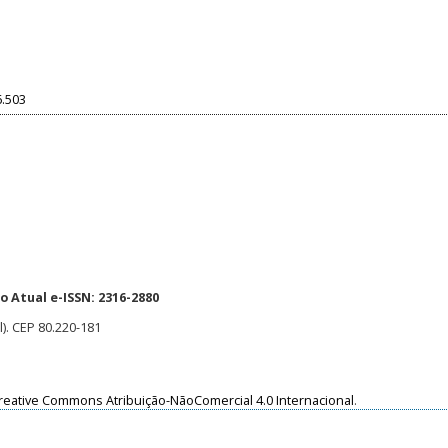
6.503
 Atual e-ISSN: 2316-2880
l). CEP 80.220-181
reative Commons Atribuição-NãoComercial 4.0 Internacional
.