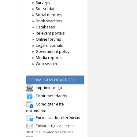
Surveys
Soc sci data
Social theories
Book searches
Databases
Relevant portals
Online forums
Legal materials
Government policy
Media reports
Web search
FERRAMENTAS DE ARTIGOS
Imprimir artigo
Exibir metadados
Como citar este
documento
Encontrando referências
Enviar artigo via e-mail
(Restrito a usuários cadastrados)