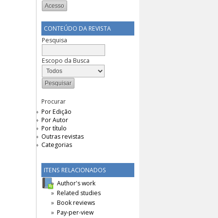
CONTEÚDO DA REVISTA
Pesquisa
Escopo da Busca
Procurar
Por Edição
Por Autor
Por título
Outras revistas
Categorias
ITENS RELACIONADOS
Author's work
Related studies
Book reviews
Pay-per-view