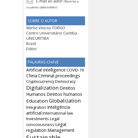
E-mail ao autor
(Restrito a
usuários cadastrados)
SOBRE O AUTOR
Marlus Vinicius FORIGO
Centro Universitário Curitiba -
UNICURITIBA
Brasil
Editor
PALAVRAS-CHAVE
Artificial intelligence
COVID-19
China
Criminal proceedings
Cryptocurrency
Democracy
Digitalization
Direitos
Humanos
Direitos humanos
Globalization
Education
Inteligência
Integration
artificial
International law
Investments
Legal
Legal
consciousness
regulation
Management
Sustainable