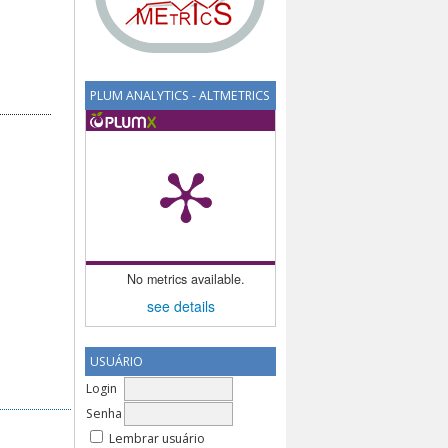
PLUM ANALYTICS - ALTMETRICS
No metrics available.
see details
USUÁRIO
Login
Senha
Lembrar usuário