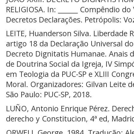
RELIGIOSA. In: ______ Compêndio do V
Decretos Declarações. Petrópolis: Vo
LEITE, Huanderson Silva. Liberdade Re
artigo 18 da Declaração Universal d
Decreto Dignitatis Humanae. Anais d
de Doutrina Social da Igreja, IV Sim
em Teologia da PUC-SP e XLIII Congre
Moral. Organizadores: Gilvan Leite d
São Paulo: PUC-SP, 2018.
LUÑO, Antonio Enrique Pérez. Dere
derecho y Constitucion, 4ª ed, Madri
ORWELL George. 1984. Tradução: Ale