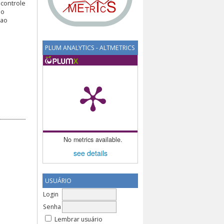
 controle
ão
 ao
PLUM ANALYTICS - ALTMETRICS
No metrics available.
see details
USUÁRIO
Login
Senha
Lembrar usuário