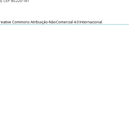
l). CEP 80.220-181
reative Commons Atribuição-NãoComercial 4.0 Internacional
.