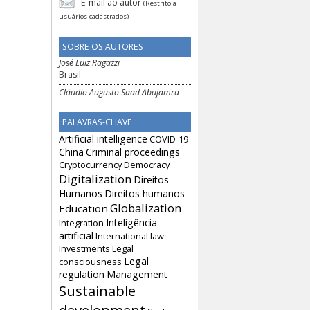
E-mail ao autor
(Restrito a
usuários cadastrados)
SOBRE OS AUTORES
José Luiz Ragazzi
Brasil
Cláudio Augusto Saad Abujamra
PALAVRAS-CHAVE
Artificial intelligence
COVID-19
China
Criminal proceedings
Cryptocurrency
Democracy
Digitalization
Direitos
Humanos
Direitos humanos
Globalization
Education
Inteligência
Integration
artificial
International law
Investments
Legal
Legal
consciousness
regulation
Management
Sustainable