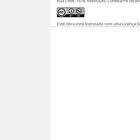
Rua Chile, 1678, Rebouças, Curitiba/PR (Brasi
Este obra está licenciado com uma Licença
C