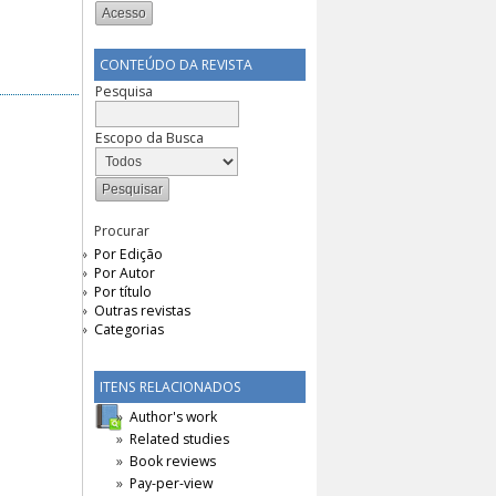
CONTEÚDO DA REVISTA
Pesquisa
Escopo da Busca
Procurar
Por Edição
Por Autor
Por título
Outras revistas
Categorias
ITENS RELACIONADOS
Author's work
Related studies
Book reviews
Pay-per-view