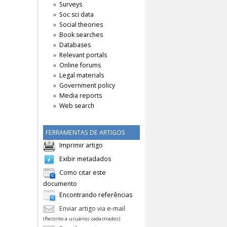
Surveys
Soc sci data
Social theories
Book searches
Databases
Relevant portals
Online forums
Legal materials
Government policy
Media reports
Web search
FERRAMENTAS DE ARTIGOS
Imprimir artigo
Exibir metadados
Como citar este
documento
Encontrando referências
Enviar artigo via e-mail
(Restrito a usuários cadastrados)