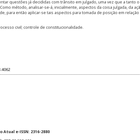
entar questões já decididas com trânsito em julgado, uma vez que a tanto o
Como método, analisar-se-á, inicialmente, aspectos da coisa julgada, da aç
ade, para então aplicar-se tais aspectos para tomada de posição em relação
ocesso civil; controle de constitucionalidade.
3.4062
 Atual e-ISSN: 2316-2880