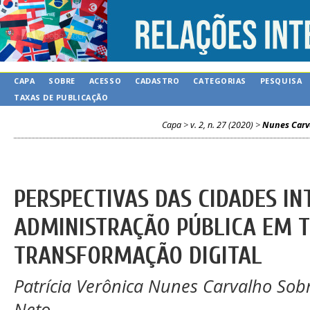
CAPA
SOBRE
ACESSO
CADASTRO
CATEGORIAS
PESQUISA
TAXAS DE PUBLICAÇÃO
Capa
>
v. 2, n. 27 (2020)
>
Nunes Carv
PERSPECTIVAS DAS CIDADES IN
ADMINISTRAÇÃO PÚBLICA EM 
TRANSFORMAÇÃO DIGITAL
Patrícia Verônica Nunes Carvalho Sob
Neto