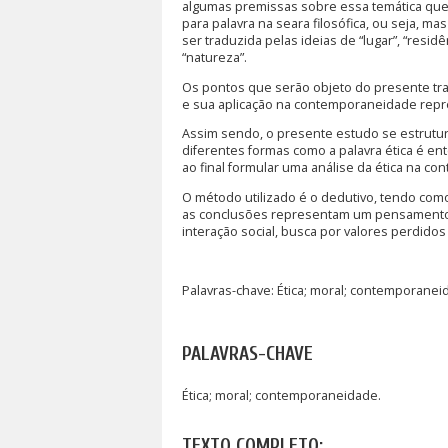
algumas premissas sobre essa temática que
para palavra na seara filosófica, ou seja, m
ser traduzida pelas ideias de “lugar”, “resid
“natureza”.
Os pontos que serão objeto do presente tra
e sua aplicação na contemporaneidade repre
Assim sendo, o presente estudo se estrutur
diferentes formas como a palavra ética é en
ao final formular uma análise da ética na c
O método utilizado é o dedutivo, tendo com
as conclusões representam um pensamento 
interação social, busca por valores perdidos
Palavras-chave: Ética; moral; contemporanei
PALAVRAS-CHAVE
Ética; moral; contemporaneidade.
TEXTO COMPLETO: