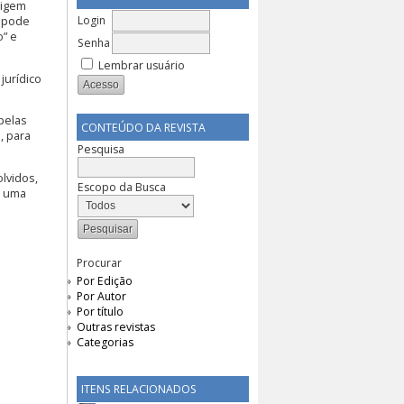
rigem
Login
, pode
o” e
Senha
Lembrar usuário
jurídico
pelas
CONTEÚDO DA REVISTA
, para
Pesquisa
lvidos,
Escopo da Busca
e uma
Procurar
Por Edição
Por Autor
Por título
Outras revistas
Categorias
ITENS RELACIONADOS