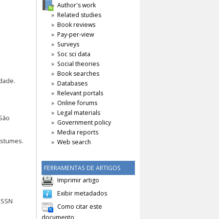
Author's work
Related studies
Book reviews
Pay-per-view
Surveys
Soc sci data
Social theories
Book searches
idade.
Databases
Relevant portals
Online forums
Legal materials
 São
Government policy
Media reports
ostumes.
Web search
FERRAMENTAS DE ARTIGOS
Imprimir artigo
Exibir metadados
 ISSN
Como citar este
documento