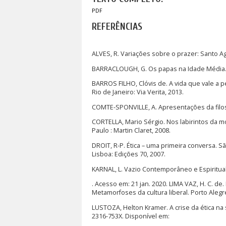
PDF
REFERÊNCIAS
ALVES, R. Variações sobre o prazer: Santo Ag
BARRACLOUGH, G. Os papas na Idade Média. 
BARROS FILHO, Clóvis de. A vida que vale a pe
Rio de Janeiro: Via Verita, 2013.
COMTE-SPONVILLE, A. Apresentações da filoso
CORTELLA, Mario Sérgio. Nos labirintos da m
Paulo : Martin Claret, 2008.
DROIT, R-P. Ética – uma primeira conversa. 
Lisboa: Edições 70, 2007.
KARNAL, L. Vazio Contemporâneo e Espiritual
. Acesso em: 21 jan. 2020. LIMA VAZ, H. C. de. 
Metamorfoses da cultura liberal. Porto Alegre
LUSTOZA, Helton Kramer. A crise da ética na soc
2316-753X. Disponível em: