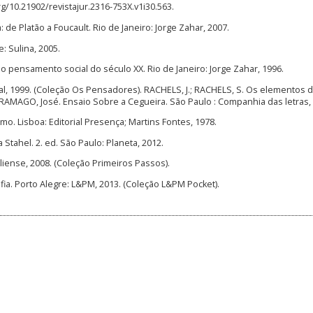
org/10.21902/revistajur.2316-753X.v1i30.563.
de Platão a Foucault. Rio de Janeiro: Jorge Zahar, 2007.
: Sulina, 2005.
pensamento social do século XX. Rio de Janeiro: Jorge Zahar, 1996.
al, 1999. (Coleção Os Pensadores). RACHELS, J.; RACHELS, S. Os elementos 
SARAMAGO, José. Ensaio Sobre a Cegueira. São Paulo : Companhia das letras,
o. Lisboa: Editorial Presença; Martins Fontes, 1978.
 Stahel. 2. ed. São Paulo: Planeta, 2012.
siliense, 2008. (Coleção Primeiros Passos).
ia. Porto Alegre: L&PM, 2013. (Coleção L&PM Pocket).