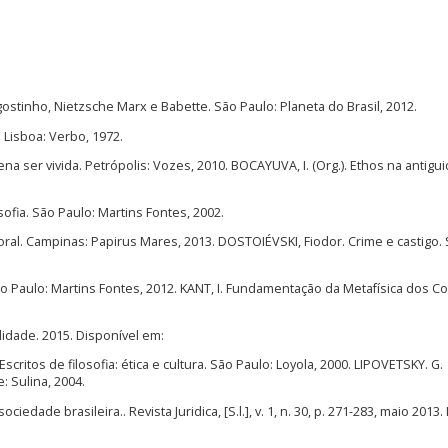
ostinho, Nietzsche Marx e Babette. São Paulo: Planeta do Brasil, 2012.
Lisboa: Verbo, 1972.
na ser vivida. Petrópolis: Vozes, 2010. BOCAYUVA, I. (Org.). Ethos na antigu
fia. São Paulo: Martins Fontes, 2002.
oral. Campinas: Papirus Mares, 2013. DOSTOIÉVSKI, Fiodor. Crime e castigo.
São Paulo: Martins Fontes, 2012. KANT, I. Fundamentação da Metafísica dos C
idade. 2015. Disponível em:
Escritos de filosofia: ética e cultura. São Paulo: Loyola, 2000. LIPOVETSKY. G.
: Sulina, 2004.
iedade brasileira.. Revista Juridica, [S.l.], v. 1, n. 30, p. 271-283, maio 2013.