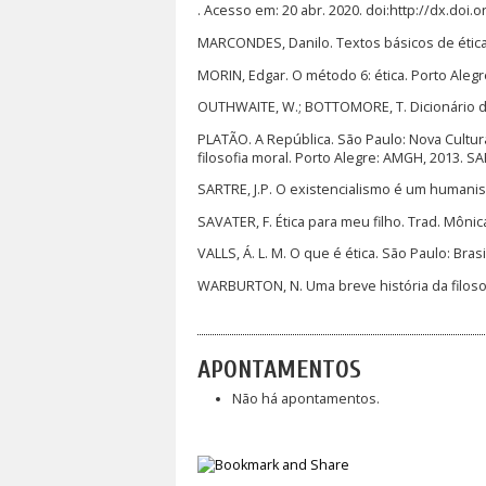
. Acesso em: 20 abr. 2020. doi:http://dx.doi.
MARCONDES, Danilo. Textos básicos de ética: 
MORIN, Edgar. O método 6: ética. Porto Alegre
OUTHWAITE, W.; BOTTOMORE, T. Dicionário do 
PLATÃO. A República. São Paulo: Nova Cultur
filosofia moral. Porto Alegre: AMGH, 2013. 
SARTRE, J.P. O existencialismo é um humanism
SAVATER, F. Ética para meu filho. Trad. Mônica
VALLS, Á. L. M. O que é ética. São Paulo: Bra
WARBURTON, N. Uma breve história da filosof
APONTAMENTOS
Não há apontamentos.