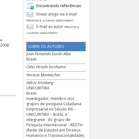
Encontrando referências
Enviar artigo via e-mail
(Restrito a usuários cadastrados)
E-mail ao autor
(Restrito a
usuários cadastrados)
da
 2008.
SOBRE OS AUTORES
Juan Fernando Durán Alba
Brasil
Celso Hiroshi Iocohama
Horácio Monteschio
Hélcio Kronberg
UNICURITIBA
Brasil
Investigador, membro dos
grupos de pesquisa Cidadania
Empresarial no Século XXI –
UNICURITIBA – Brasil, e
integrante do grupo de
Pesquisa Internacional – REDTH
(Rede de Estudos em Direitos
Humanos e Transnacionalidade).