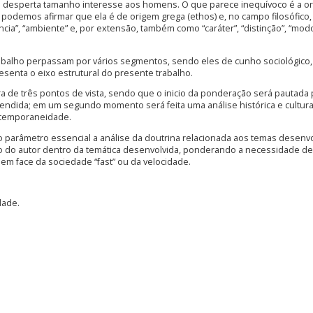
 desperta tamanho interesse aos homens. O que parece inequívoco é a o
as podemos afirmar que ela é de origem grega (ethos) e, no campo filosófico
ência”, “ambiente” e, por extensão, também como “caráter”, “distinção”, “mod
balho perpassam por vários segmentos, sendo eles de cunho sociológico, 
senta o eixo estrutural do presente trabalho.
a de três pontos de vista, sendo que o inicio da ponderação será pautada 
tendida; em um segundo momento será feita uma análise histórica e cultura
ontemporaneidade.
o parâmetro essencial a análise da doutrina relacionada aos temas desenvo
do autor dentro da temática desenvolvida, ponderando a necessidade d
 em face da sociedade “fast” ou da velocidade.
dade.