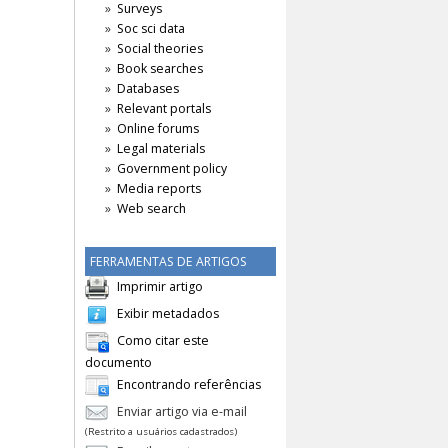
Surveys
Soc sci data
Social theories
Book searches
Databases
Relevant portals
Online forums
Legal materials
Government policy
Media reports
Web search
FERRAMENTAS DE ARTIGOS
Imprimir artigo
Exibir metadados
Como citar este
documento
Encontrando referências
Enviar artigo via e-mail
(Restrito a usuários cadastrados)