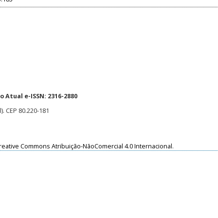
 Atual e-ISSN: 2316-2880
l). CEP 80.220-181
reative Commons Atribuição-NãoComercial 4.0 Internacional
.