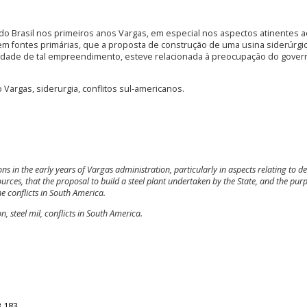
s do Brasil nos primeiros anos Vargas, em especial nos aspectos atinentes a
m fontes primárias, que a proposta de construção de uma usina siderúrgi
idade de tal empreendimento, esteve relacionada à preocupação do gover
o Vargas, siderurgia, conflitos sul-americanos.
ions in the early years of Vargas administration, particularly in aspects relating to de
urces, that the proposal to build a steel plant undertaken by the State, and the pur
e conflicts in
South America
.
, steel mil, conflicts in
South America
.
3.183