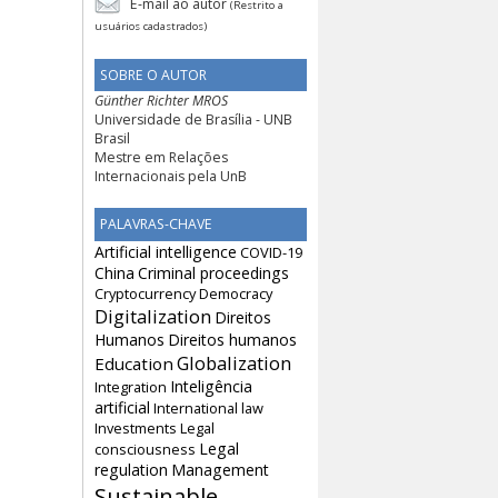
E-mail ao autor
(Restrito a
usuários cadastrados)
SOBRE O AUTOR
Günther Richter MROS
Universidade de Brasília - UNB
Brasil
Mestre em Relações
Internacionais pela UnB
PALAVRAS-CHAVE
Artificial intelligence
COVID-19
China
Criminal proceedings
Cryptocurrency
Democracy
Digitalization
Direitos
Humanos
Direitos humanos
Globalization
Education
Inteligência
Integration
artificial
International law
Investments
Legal
Legal
consciousness
regulation
Management
Sustainable