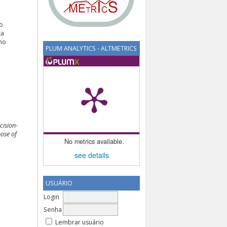
o
ca
no
PLUM ANALYTICS - ALTMETRICS
cision-
pose of
No metrics available.
see details
USUÁRIO
Login
Senha
Lembrar usuário