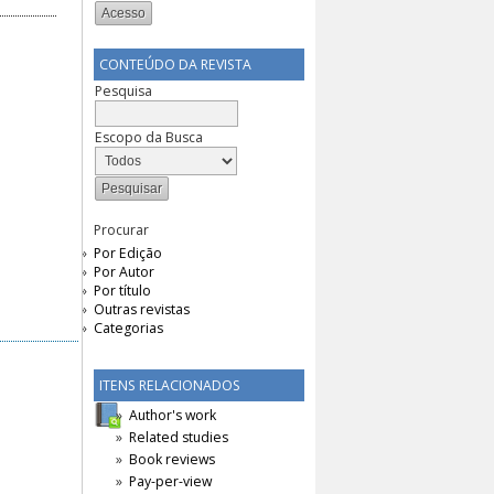
CONTEÚDO DA REVISTA
Pesquisa
Escopo da Busca
Procurar
Por Edição
Por Autor
Por título
Outras revistas
Categorias
ITENS RELACIONADOS
Author's work
Related studies
Book reviews
Pay-per-view