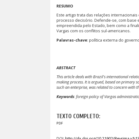
RESUMO
Este artigo trata das relações internacionai
processo decisório. Defende-se, com base e
empreendida pelo Estado, bem como a final
Vargas com os conflitos sul-americanos.
Palavras-chave
: política externa do govern
ABSTRACT
This article deals with
Brazil
's international relat
making process. It is argued, based on primary so
such an enterprise, was related to concern with th
Keywords
:
foreign policy of Vargas administration
TEXTO COMPLETO:
PDF
DOI:
http://dx.doi.org/10.21902/Revrima.v1i1