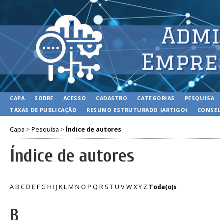
CAPA
SOBRE
ACESSO
CADASTRO
CATEGORIAS
PESQUISA
TAXAS DE PUBLICAÇÃO
RESUMO ESTRUTURADO (ARTIGO)
CONSEL
Capa
>
Pesquisa
>
Índice de autores
Índice de autores
A
B
C
D
E
F
G
H
I
J
K
L
M
N
O
P
Q
R
S
T
U
V
W
X
Y
Z
Toda(o)s
B