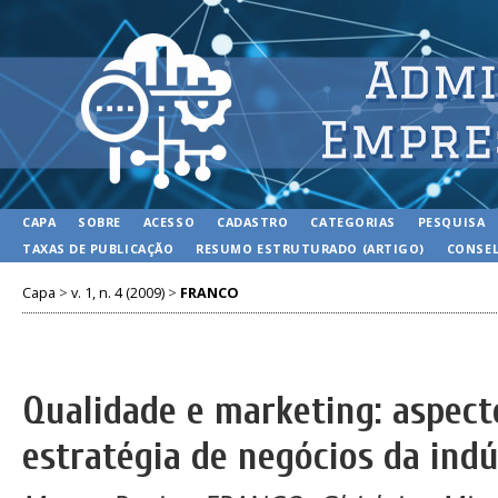
CAPA
SOBRE
ACESSO
CADASTRO
CATEGORIAS
PESQUISA
TAXAS DE PUBLICAÇÃO
RESUMO ESTRUTURADO (ARTIGO)
CONSEL
Capa
>
v. 1, n. 4 (2009)
>
FRANCO
Qualidade e marketing: aspec
estratégia de negócios da indú