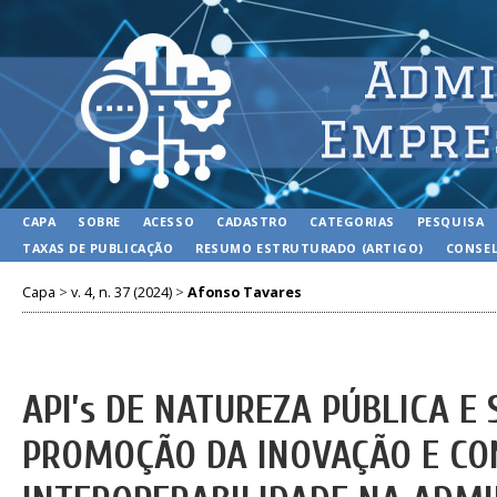
CAPA
SOBRE
ACESSO
CADASTRO
CATEGORIAS
PESQUISA
TAXAS DE PUBLICAÇÃO
RESUMO ESTRUTURADO (ARTIGO)
CONSEL
Capa
>
v. 4, n. 37 (2024)
>
Afonso Tavares
API’s DE NATUREZA PÚBLICA E
PROMOÇÃO DA INOVAÇÃO E CO