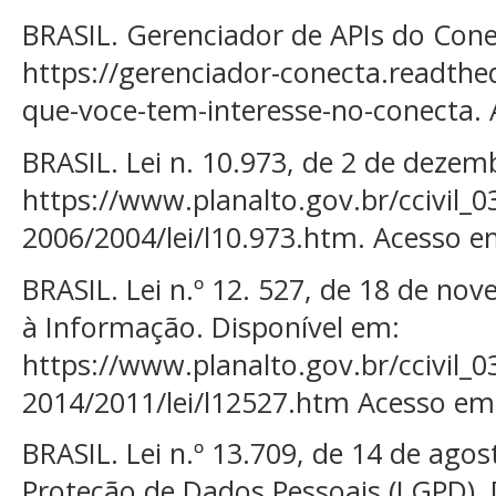
BRASIL. Gerenciador de APIs do Cone
https://gerenciador-conecta.readthe
que-voce-tem-interesse-no-conecta. 
BRASIL. Lei n. 10.973, de 2 de dezem
https://www.planalto.gov.br/ccivil_0
2006/2004/lei/l10.973.htm. Acesso em
BRASIL. Lei n.º 12. 527, de 18 de no
à Informação. Disponível em:
https://www.planalto.gov.br/ccivil_0
2014/2011/lei/l12527.htm Acesso em
BRASIL. Lei n.º 13.709, de 14 de agos
Proteção de Dados Pessoais (LGPD). 