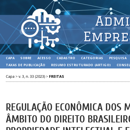
CAPA
SOBRE
ACESSO
CADASTRO
CATEGORIAS
PESQUISA
TAXAS DE PUBLICAÇÃO
RESUMO ESTRUTURADO (ARTIGO)
CONSEL
Capa
>
v. 3, n. 33 (2023)
>
FREITAS
REGULAÇÃO ECONÔMICA DOS 
ÂMBITO DO DIREITO BRASILEIRO