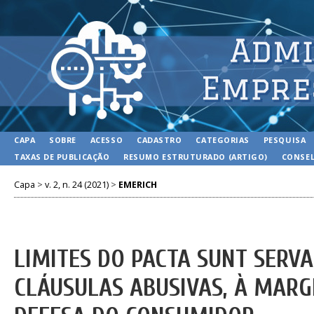
CAPA
SOBRE
ACESSO
CADASTRO
CATEGORIAS
PESQUISA
TAXAS DE PUBLICAÇÃO
RESUMO ESTRUTURADO (ARTIGO)
CONSEL
Capa
>
v. 2, n. 24 (2021)
>
EMERICH
LIMITES DO PACTA SUNT SERV
CLÁUSULAS ABUSIVAS, À MARG