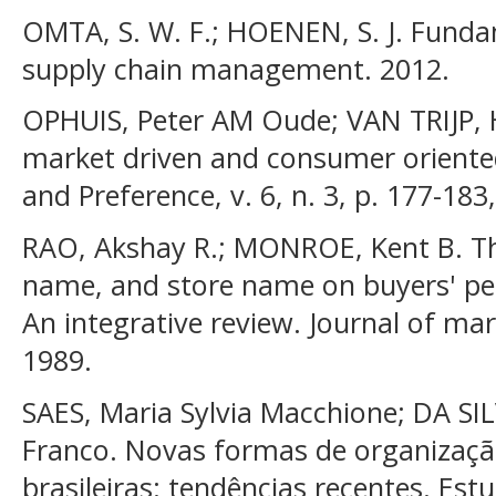
OMTA, S. W. F.; HOENEN, S. J. Funda
supply chain management. 2012.
OPHUIS, Peter AM Oude; VAN TRIJP, H
market driven and consumer oriente
and Preference, v. 6, n. 3, p. 177-183
RAO, Akshay R.; MONROE, Kent B. The
name, and store name on buyers' per
An integrative review. Journal of ma
1989.
SAES, Maria Sylvia Macchione; DA SI
Franco. Novas formas de organização
brasileiras: tendências recentes. Est