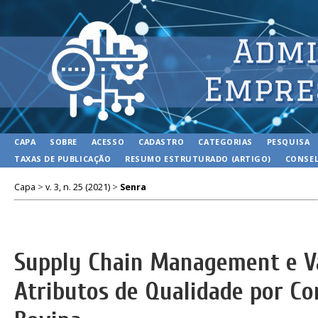
CAPA
SOBRE
ACESSO
CADASTRO
CATEGORIAS
PESQUISA
TAXAS DE PUBLICAÇÃO
RESUMO ESTRUTURADO (ARTIGO)
CONSEL
Capa
>
v. 3, n. 25 (2021)
>
Senra
Supply Chain Management e Va
Atributos de Qualidade por C