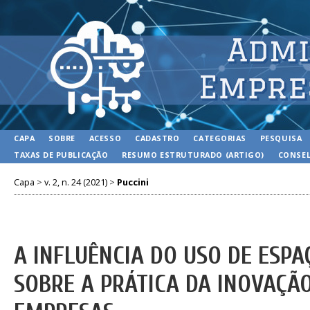
CAPA
SOBRE
ACESSO
CADASTRO
CATEGORIAS
PESQUISA
TAXAS DE PUBLICAÇÃO
RESUMO ESTRUTURADO (ARTIGO)
CONSEL
Capa
>
v. 2, n. 24 (2021)
>
Puccini
A INFLUÊNCIA DO USO DE ESP
SOBRE A PRÁTICA DA INOVAÇÃ