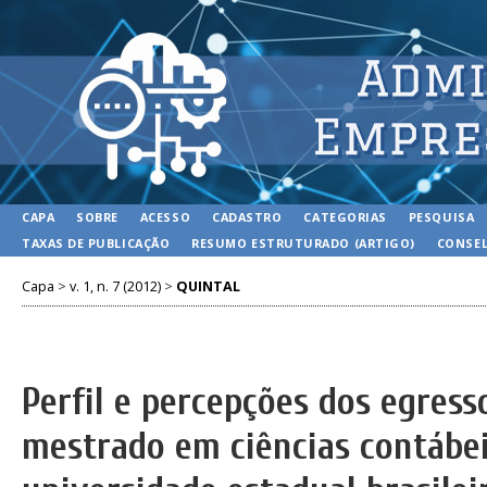
CAPA
SOBRE
ACESSO
CADASTRO
CATEGORIAS
PESQUISA
TAXAS DE PUBLICAÇÃO
RESUMO ESTRUTURADO (ARTIGO)
CONSEL
Capa
>
v. 1, n. 7 (2012)
>
QUINTAL
Perfil e percepções dos egres
mestrado em ciências contábe