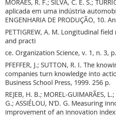
MORAES, R. F.; SILVA, C. E. S.; TURRIO
aplicada em uma indústria automobil
ENGENHARIA DE PRODUÇÃO, 10. Anais 
PETTIGREW, A. M. Longitudinal field
and practi
ce. Organization Science, v. 1, n. 3, 
PFEFFER, J.; SUTTON, R. I. The know
companies turn knowledge into acti
Business School Press, 1999. 256 p.
REJEB, H. B.; MOREL-GUIMARÃES, L.; 
G.; ASSIÉLOU, N’D. G. Measuring inno
improvement of an innovation index 