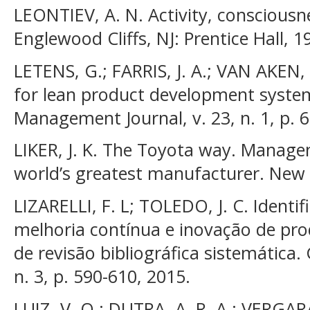
LEONTIEV, A. N. Activity, consciousn
Englewood Cliffs, NJ: Prentice Hall, 1
LETENS, G.; FARRIS, J. A.; VAN AKEN,
for lean product development syste
Management Journal, v. 23, n. 1, p. 6
LIKER, J. K. The Toyota way. Manage
world’s greatest manufacturer. New 
LIZARELLI, F. L; TOLEDO, J. C. Identi
melhoria contínua e inovação de pr
de revisão bibliográfica sistemática. 
n. 3, p. 590-610, 2015.
LUIZ, V. O.; DUTRA, A. R. A.; VERGAR