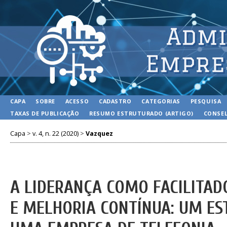
CAPA
SOBRE
ACESSO
CADASTRO
CATEGORIAS
PESQUISA
TAXAS DE PUBLICAÇÃO
RESUMO ESTRUTURADO (ARTIGO)
CONSEL
Capa
>
v. 4, n. 22 (2020)
>
Vazquez
A LIDERANÇA COMO FACILITAD
E MELHORIA CONTÍNUA: UM ES