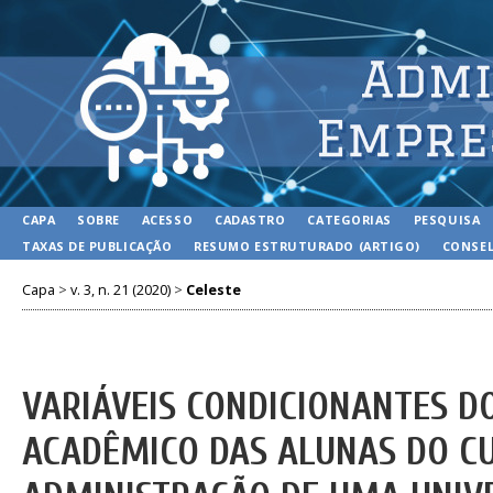
CAPA
SOBRE
ACESSO
CADASTRO
CATEGORIAS
PESQUISA
TAXAS DE PUBLICAÇÃO
RESUMO ESTRUTURADO (ARTIGO)
CONSEL
Capa
>
v. 3, n. 21 (2020)
>
Celeste
VARIÁVEIS CONDICIONANTES D
ACADÊMICO DAS ALUNAS DO C