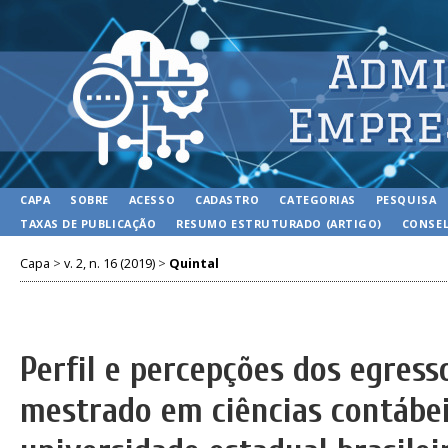
CAPA
SOBRE
ACESSO
CADASTRO
CATEGORIAS
PESQUISA
TAXAS DE PUBLICAÇÃO
RESUMO ESTRUTURADO (ARTIGO)
CONSEL
Capa
>
v. 2, n. 16 (2019)
>
Quintal
Perfil e percepções dos egres
mestrado em ciências contábe