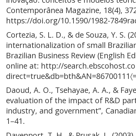
Contemporânea Magazine, 18(4), 372–
https://doi.org/10.1590/1982-7849r
Cortezia, S. L. D., & de Souza, Y. S. (
internationalization of small Brazili
Brazilian Business Review (English Edi
online at: http://search.ebscohost.c
direct=true&db=bth&AN=86700111〈=p
Daoud, A. O., Tsehayae, A. A., & Faye
evaluation of the impact of R&D part
industry, and government”, Canadian 
1–41.
Davenport, T. H., & Prusak, L. (2003