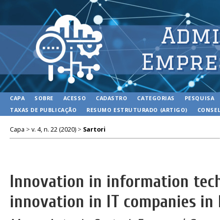
CAPA
SOBRE
ACESSO
CADASTRO
CATEGORIAS
PESQUISA
TAXAS DE PUBLICAÇÃO
RESUMO ESTRUTURADO (ARTIGO)
CONSEL
Capa
>
v. 4, n. 22 (2020)
>
Sartori
Innovation in information tech
innovation in IT companies in 