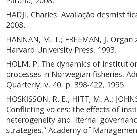
Paraná, 2008.
HADJI, Charles. Avaliação desmistifi
2008.
HANNAN, M. T.; FREEMAN, J. Organiz
Harvard University Press, 1993.
HOLM, P. The dynamics of institutio
processes in Norwegian fisheries. Ad
Quarterly, v. 40, p. 398-422, 1995.
HOSKISSON, R. E.; HITT, M. A.; JOH
Conflicting voices: the effects of ins
heterogeneity and Iiternal governan
strategies,” Academy of Management J