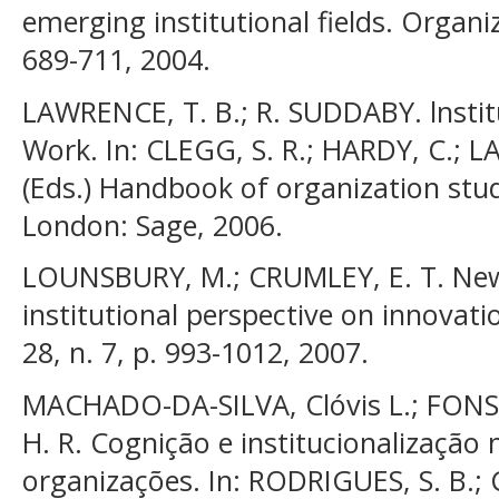
emerging institutional fields. Organiza
689-711, 2004.
LAWRENCE, T. B.; R. SUDDABY. lnstitu
Work. In: CLEGG, S. R.; HARDY, C.; 
(Eds.) Handbook of organization studi
London: Sage, 2006.
LOUNSBURY, M.; CRUMLEY, E. T. New 
institutional perspective on innovati
28, n. 7, p. 993-1012, 2007.
MACHADO-DA-SILVA, Clóvis L.; FONSE
H. R. Cognição e institucionalizaçã
organizações. In: RODRIGUES, S. B.; 