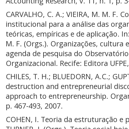
Accounting Research, v. 11, n. 1, p. 3
CARVALHO, C. A.; VIEIRA, M. M. F. Co
institucional para a análise das orga
teóricas, empíricas e de aplicação. I
M. F. (Orgs.). Organizações, cultura 
agenda de pesquisa do Observatório
Organizacional. Recife: Editora UFPE
CHILES, T. H.; BLUEDORN, A.C.; GUPT
destruction and entrepreneurial disco
approach to entrepreneurship. Organiz
p. 467-493, 2007.
COHEN, I. Teoria da estruturação e pr
TURNER, J. (Orgs.), Teoria social hoje