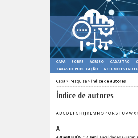
CAPA
SOBRE
ACESSO
CADASTRO
TAXAS DE PUBLICAÇÃO
RESUMO ESTRUTU
Capa
>
Pesquisa
>
Índice de autores
Índice de autores
A
B
C
D
E
F
G
H
I
J
K
L
M
N
O
P
Q
R
S
T
U
V
W
X
A
ABDANUR JÚNIOR, Jamil
, Faculdades Guarapua