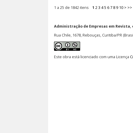
1 a 25 de 1842 itens
1
2
3
4
5
6
7
8
9
10
>
>>
Administração de Empresas em Revista,
Rua Chile, 1678, Rebouças, Curitiba/PR (Brasi
Este obra está licenciado com uma Licença
C