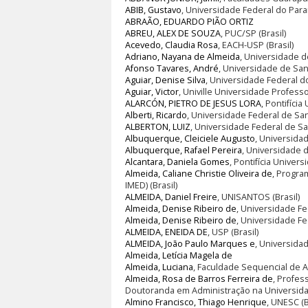
ABIB, Gustavo
, Universidade Federal do Paran
ABRAÃO, EDUARDO PIÃO ORTIZ
ABREU, ALEX DE SOUZA
, PUC/SP (Brasil)
Acevedo, Claudia Rosa
, EACH-USP (Brasil)
Adriano, Nayana de Almeida
, Universidade de
Afonso Tavares, André
, Universidade de Sant
Aguiar, Denise Silva
, Universidade Federal do
Aguiar, Victor
, Univille Universidade Professo
ALARCÓN, PIETRO DE JESUS LORA
, Pontifíci
Alberti, Ricardo
, Universidade Federal de Sant
ALBERTON, LUIZ
, Universidade Federal de San
Albuquerque, Cleiciele Augusto
, Universidad
Albuquerque, Rafael Pereira
, Universidade da
Alcantara, Daniela Gomes
, Pontifícia Univers
Almeida, Caliane Christie Oliveira de
, Progra
IMED) (Brasil)
ALMEIDA, Daniel Freire
, UNISANTOS (Brasil)
Almeida, Denise Ribeiro de
, Universidade Fe
Almeida, Denise Ribeiro de
, Universidade Fed
ALMEIDA, ENEIDA DE
, USP (Brasil)
ALMEIDA, João Paulo Marques e
, Universidad
Almeida, Letícia Magela de
Almeida, Luciana
, Faculdade Sequencial de A
Almeida, Rosa de Barros Ferreira de
, Profes
Doutoranda em Administração na Universidade
Almino Francisco, Thiago Henrique
, UNESC (B