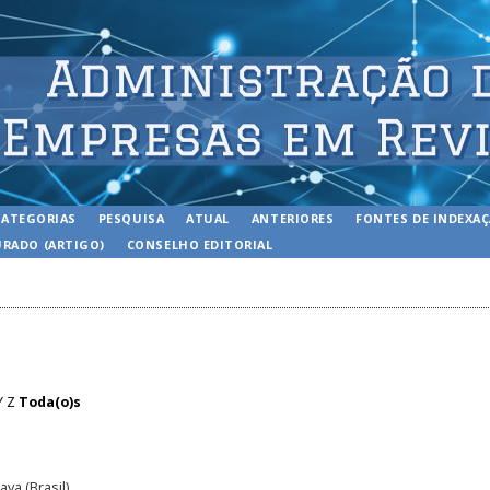
CATEGORIAS
PESQUISA
ATUAL
ANTERIORES
FONTES DE INDEXA
RADO (ARTIGO)
CONSELHO EDITORIAL
Y
Z
Toda(o)s
va (Brasil)