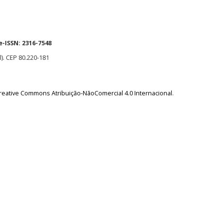
e-ISSN:
2316-7548
l). CEP 80.220-181
reative Commons Atribuição-NãoComercial 4.0 Internacional
.