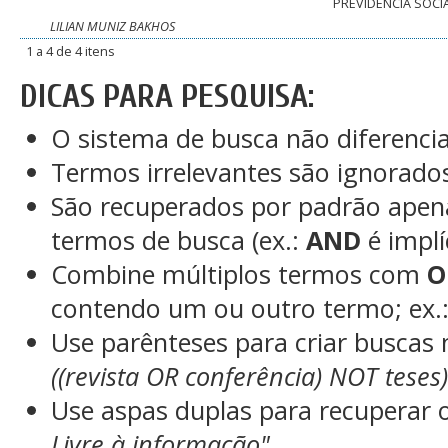
PREVIDÊNCIA SOCI
LILIAN MUNIZ BAKHOS
1 a 4 de 4 itens
DICAS PARA PESQUISA:
O sistema de busca não diferenci
Termos irrelevantes são ignorado
São recuperados por padrão apen
termos de busca (ex.:
AND
é implí
Combine múltiplos termos com
O
contendo um ou outro termo; ex.
Use parênteses para criar buscas
((revista OR conferência) NOT teses
Use aspas duplas para recuperar 
Livre à informação"