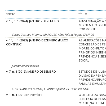
EDIÇÃO
TÍTULO
v. 15, n. 1 (2024): JANEIRO - DEZEMBRO
A INSEMINAÇÃO ART
MORTEM E O DIREI
POR MORTE
Carlos Gustavo Moimaz MARQUES, Aline Feltrin Foguel CAMPOS
v. 14, n. 1 (2023): JANEIRO-DEZEMBRO (FLUXO
AS ALTERAÇÕES N
CONTÍNUO)
CONCESSÃO DE P
MORTE: CONFLITO
PRINCÍPIOS INEREN
PREVIDÊNCIA E SE
SOCIAL
Juliana Xavier Ribeiro
v. 7, n. 1 (2016): JANEIRO-DEZEMBRO
ESTUDOS DE JULG
DIVISÃO DA PENS
PREVIDENCIÁRIA P
FAMÍLIAS SIMULTÂ
AURO HADANO TANAKA, LEANDRO JORGE DE OLIVEIRA LINO
v. 1, n. 1 (2012): Novembro
O DIREITO DO NAS
BENEFÍCIO DE PEN
MORTE NO REGIME