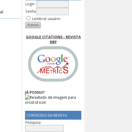
Login
Senha
al
.
Lembrar usuário
GOOGLE CITATIONS - REVISTA
RBP
JÁ POSSUI?
CONTEÚDO DA REVISTA
Pesquisa