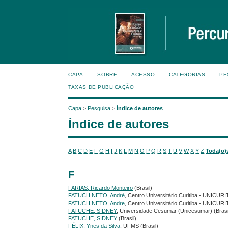
CAPA
SOBRE
ACESSO
CATEGORIAS
PE
TAXAS DE PUBLICAÇÃO
Capa
>
Pesquisa
>
Índice de autores
Índice de autores
A
B
C
D
E
F
G
H
I
J
K
L
M
N
O
P
Q
R
S
T
U
V
W
X
Y
Z
Toda(o)
F
FARIAS, Ricardo Monteiro
(Brasil)
FATUCH NETO, André
, Centro Universitário Curitiba - UNICURIT
FATUCH NETO, Andre
, Centro Universitário Curitiba - UNICURIT
FATUCHE, SIDNEY
, Universidade Cesumar (Unicesumar) (Brasi
FATUCHE, SIDNEY
(Brasil)
FÉLIX, Ynes da Silva
, UFMS (Brasil)