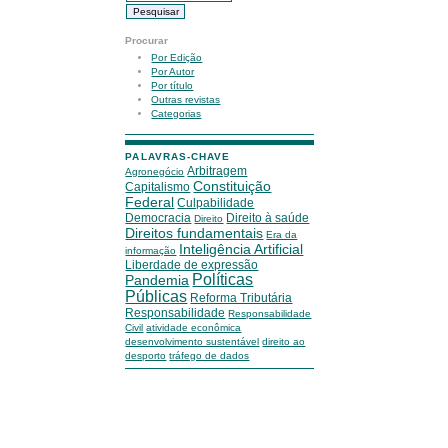
Procurar
Por Edição
Por Autor
Por título
Outras revistas
Categorias
PALAVRAS-CHAVE
Arbitragem
Agronegócio
Constituição
Capitalismo
Federal
Culpabilidade
Democracia
Direito à saúde
Direito
Direitos fundamentais
Era da
Inteligência Artificial
informação
Liberdade de expressão
Políticas
Pandemia
Públicas
Reforma Tributária
Responsabilidade
Responsabilidade
Civil
atividade econômica
desenvolvimento sustentável
direito ao
desporto
tráfego de dados