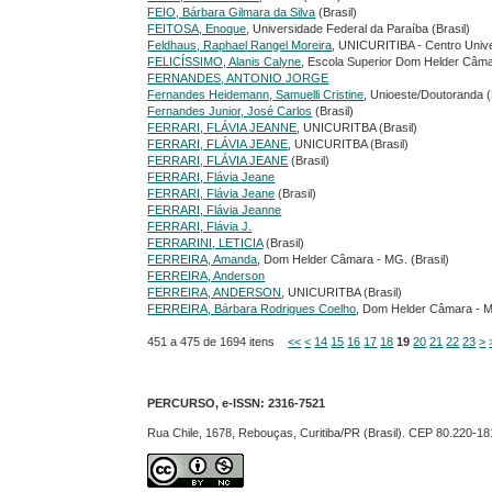
FEIO, Bárbara Gilmara da Silva
(Brasil)
FEITOSA, Enoque
, Universidade Federal da Paraíba (Brasil)
Feldhaus, Raphael Rangel Moreira
, UNICURITIBA - Centro Univers
FELICÍSSIMO, Alanis Calyne
, Escola Superior Dom Helder Câma
FERNANDES, ANTONIO JORGE
Fernandes Heidemann, Samuelli Cristine
, Unioeste/Doutoranda (
Fernandes Junior, José Carlos
(Brasil)
FERRARI, FLÁVIA JEANNE
, UNICURITBA (Brasil)
FERRARI, FLÁVIA JEANE
, UNICURITBA (Brasil)
FERRARI, FLÁVIA JEANE
(Brasil)
FERRARI, Flávia Jeane
FERRARI, Flávia Jeane
(Brasil)
FERRARI, Flávia Jeanne
FERRARI, Flávia J.
FERRARINI, LETICIA
(Brasil)
FERREIRA, Amanda
, Dom Helder Câmara - MG. (Brasil)
FERREIRA, Anderson
FERREIRA, ANDERSON
, UNICURITBA (Brasil)
FERREIRA, Bárbara Rodrigues Coelho
, Dom Helder Câmara - M
451 a 475 de 1694 itens
<<
<
14
15
16
17
18
19
20
21
22
23
>
PERCURSO, e-ISSN:
2316-7521
Rua Chile, 1678, Rebouças, Curitiba/PR (Brasil). CEP 80.220-18