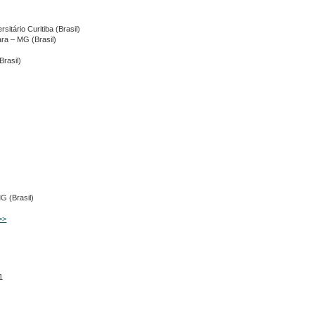
itário Curitiba (Brasil)
ra – MG (Brasil)
Brasil)
G (Brasil)
>>
1