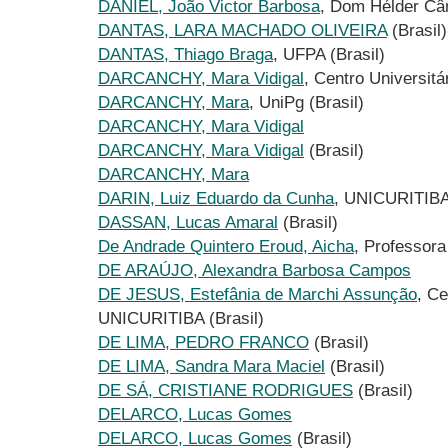
DANIEL, João Victor Barbosa
, Dom Hélder Câ
DANTAS, LARA MACHADO OLIVEIRA
(Brasil)
DANTAS, Thiago Braga
, UFPA (Brasil)
DARCANCHY, Mara Vidigal
, Centro Universitá
DARCANCHY, Mara
, UniPg (Brasil)
DARCANCHY, Mara Vidigal
DARCANCHY, Mara Vidigal
(Brasil)
DARCANCHY, Mara
DARIN, Luiz Eduardo da Cunha
, UNICURITIBA 
DASSAN, Lucas Amaral
(Brasil)
De Andrade Quintero Eroud, Aicha
, Professora
DE ARAÚJO, Alexandra Barbosa Campos
DE JESUS, Estefânia de Marchi Assunção
, Ce
UNICURITIBA (Brasil)
DE LIMA, PEDRO FRANCO
(Brasil)
DE LIMA, Sandra Mara Maciel
(Brasil)
DE SÁ, CRISTIANE RODRIGUES
(Brasil)
DELARCO, Lucas Gomes
DELARCO, Lucas Gomes
(Brasil)