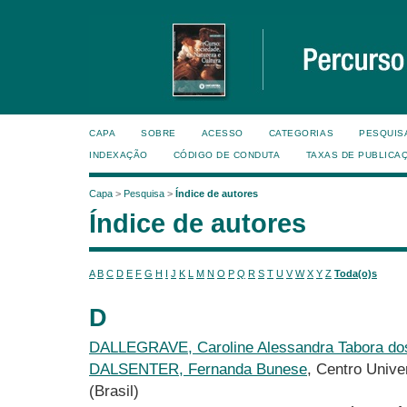
CAPA
SOBRE
ACESSO
CATEGORIAS
PESQUIS
INDEXAÇÃO
CÓDIGO DE CONDUTA
TAXAS DE PUBLICA
Capa
>
Pesquisa
>
Índice de autores
Índice de autores
A
B
C
D
E
F
G
H
I
J
K
L
M
N
O
P
Q
R
S
T
U
V
W
X
Y
Z
Toda(o)s
D
DALLEGRAVE, Caroline Alessandra Tabora do
DALSENTER, Fernanda Bunese
, Centro Unive
(Brasil)