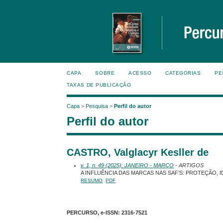
CAPA
SOBRE
ACESSO
CATEGORIAS
PE
TAXAS DE PUBLICAÇÃO
Capa
>
Pesquisa
>
Perfil do autor
Perfil do autor
CASTRO, Valglacyr Kesller de
v. 1, n. 49 (2025): JANEIRO - MARÇO
- ARTIGOS
A INFLUÊNCIA DAS MARCAS NAS SAF’S: PROTEÇÃO,
RESUMO
PDF
PERCURSO, e-ISSN:
2316-7521