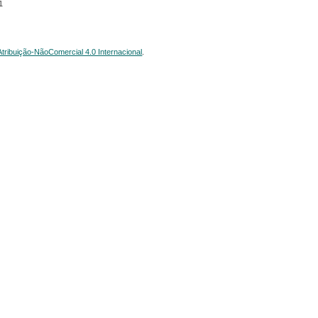
1
ribuição-NãoComercial 4.0 Internacional
.