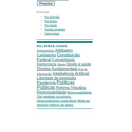
Procurar
Por Edição
Por Autor
Por título
Outras revistas
Categorias
PALAVRAS-CHAVE
Arbitragem
Agronegócio
Constituição
Capitalismo
Federal
Culpabilidade
Democracia
Direito à saúde
Direito
Direitos fundamentais
Era da
Inteligência Artificial
informação
Liberdade de expressão
Políticas
Pandemia
Públicas
Reforma Tributária
Responsabilidade
Responsabilidade
Civil
atividade econômica
desenvolvimento sustentável
direito ao
desporto
tráfego de dados