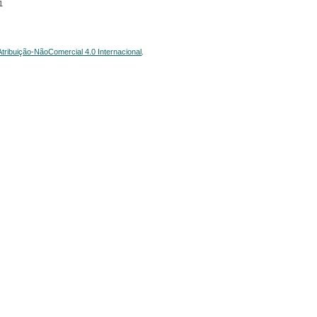
1
ribuição-NãoComercial 4.0 Internacional
.