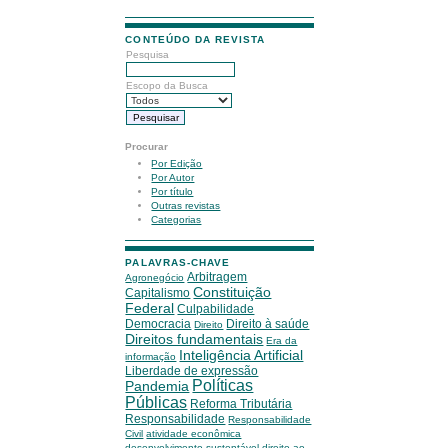
CONTEÚDO DA REVISTA
Pesquisa
Escopo da Busca
Procurar
Por Edição
Por Autor
Por título
Outras revistas
Categorias
PALAVRAS-CHAVE
Arbitragem
Agronegócio
Constituição
Capitalismo
Federal
Culpabilidade
Democracia
Direito à saúde
Direito
Direitos fundamentais
Era da
Inteligência Artificial
informação
Liberdade de expressão
Políticas
Pandemia
Públicas
Reforma Tributária
Responsabilidade
Responsabilidade
Civil
atividade econômica
desenvolvimento sustentável
direito ao