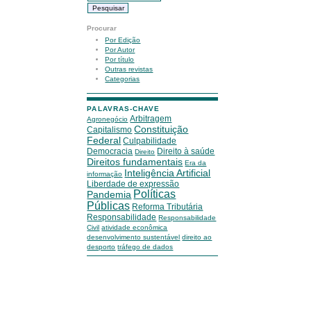
Procurar
Por Edição
Por Autor
Por título
Outras revistas
Categorias
PALAVRAS-CHAVE
Arbitragem
Agronegócio
Constituição
Capitalismo
Federal
Culpabilidade
Democracia
Direito à saúde
Direito
Direitos fundamentais
Era da
Inteligência Artificial
informação
Liberdade de expressão
Políticas
Pandemia
Públicas
Reforma Tributária
Responsabilidade
Responsabilidade
Civil
atividade econômica
desenvolvimento sustentável
direito ao
desporto
tráfego de dados