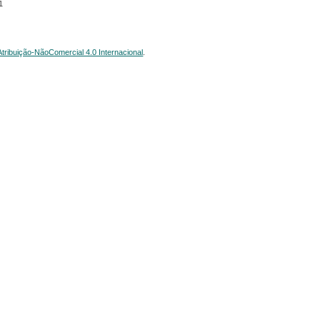
1
ribuição-NãoComercial 4.0 Internacional
.