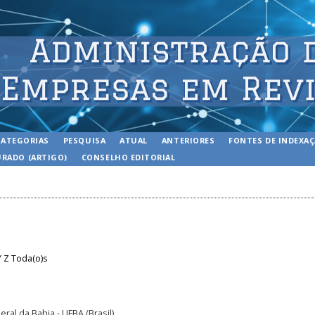
CATEGORIAS
PESQUISA
ATUAL
ANTERIORES
FONTES DE INDEXA
RADO (ARTIGO)
CONSELHO EDITORIAL
Y
Z
Toda(o)s
ral da Bahia - UFBA (Brasil)