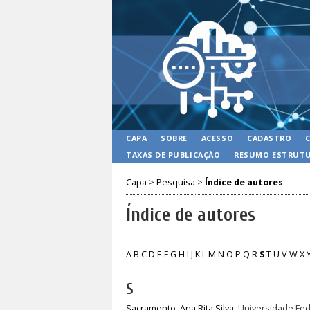
CAPA
SOBRE
ACESSO
CADASTRO
TAXAS DE PUBLICAÇÃO
RESUMO ESTRUTU
Capa
>
Pesquisa
>
Índice de autores
Índice de autores
A
B
C
D
E
F
G
H
I
J
K
L
M
N
O
P
Q
R
S
T
U
V
W
X
S
Sacramento, Ana Rita Silva
, Universidade Fede