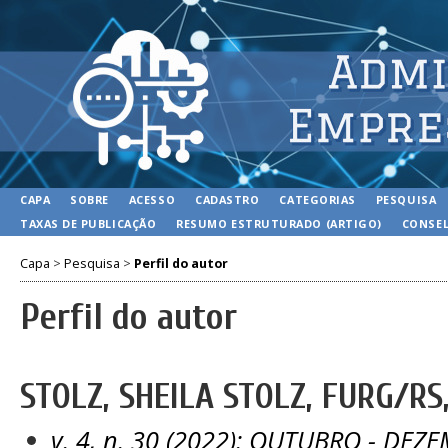
CAPA
SOBRE
ACESSO
CADASTRO
CATEGORIAS
PESQUISA
TAXAS DE PUBLICAÇÃO
RESUMO ESTRUTURADO (ARTIGO)
CONSEL
Capa
>
Pesquisa
>
Perfil do autor
Perfil do autor
STOLZ, SHEILA STOLZ, FURG/RS,
v. 4, n. 30 (2022): OUTUBRO - DEZ